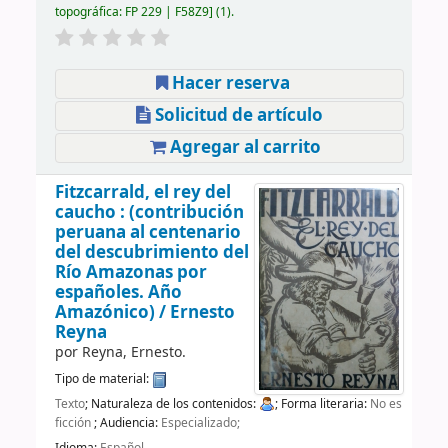
topográfica:
FP 229 | F58Z9
(1).
Hacer reserva
Solicitud de artículo
Agregar al carrito
Fitzcarrald, el rey del
caucho : (contribución
peruana al centenario
del descubrimiento del
Río Amazonas por
españoles. Año
Amazónico) /
Ernesto
Reyna
por
Reyna, Ernesto.
Tipo de material:
Texto
; Naturaleza de los contenidos:
; Forma literaria:
No es
ficción
; Audiencia:
Especializado;
Idioma:
Español