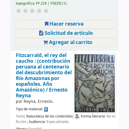
topográfica:
FP 229 | F58Z9
(1).
Hacer reserva
Solicitud de artículo
Agregar al carrito
Fitzcarrald, el rey del
caucho : (contribución
peruana al centenario
del descubrimiento del
Río Amazonas por
españoles. Año
Amazónico) /
Ernesto
Reyna
por
Reyna, Ernesto.
Tipo de material:
Texto
; Naturaleza de los contenidos:
; Forma literaria:
No es
ficción
; Audiencia:
Especializado;
Idioma:
Español