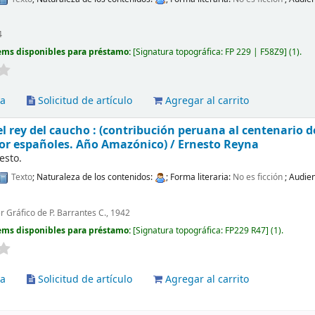
4
ems disponibles para préstamo:
Signatura topográfica:
FP 229 | F58Z9
(1).
va
Solicitud de artículo
Agregar al carrito
 el rey del caucho : (contribución peruana al centenario 
r españoles. Año Amazónico) /
Ernesto Reyna
esto.
Texto
; Naturaleza de los contenidos:
; Forma literaria:
No es ficción
; Audie
er Gráfico de P. Barrantes C., 1942
ems disponibles para préstamo:
Signatura topográfica:
FP229 R47
(1).
va
Solicitud de artículo
Agregar al carrito