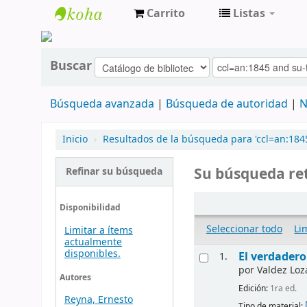
Carrito
Listas
cendoc
Buscar
Búsqueda avanzada
Búsqueda de autoridad
N
Inicio
›
Resultados de la búsqueda para 'ccl=an:184
Su búsqueda ret
Refinar su búsqueda
Disponibilidad
Seleccionar todo
Li
Limitar a ítems
actualmente
disponibles.
El verdadero
1.
por
Valdez Loz
Autores
Edición:
1ra ed.
Reyna, Ernesto
Tipo de material: