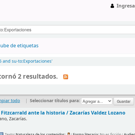
Ingresa
ube de etiquetas
5 and su-to:Exportaciones'
ornó 2 resultados.
mpiar todo
|
Seleccionar títulos para:
 Fitzcarrald ante la historia /
Zacarías Valdez Lozano
ano, Zacarías.
Texto
; Naturaleza de los contenidos:
; Forma literaria:
No es ficción
; Audie