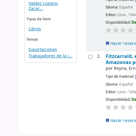
Valdez Lozano,
Idioma:
Español
Zacar...
Editor:
Lima , 194
Tipos de ítem
Disponibilidad:
Ít
Libros
Temas
Hacer reser
Exportaciones
Fitzcarrald,
Trabajadores de la i...
2.
Amazonas po
por
Reyna, Ern
Tipo de material:
Idioma:
Español
Editor:
Lima : Tall
Disponibilidad:
Ít
Hacer reser