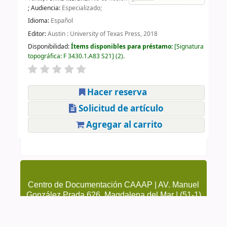
; Audiencia:
Especializado;
Idioma:
Español
Editor:
Austin : University of Texas Press, 2018
Disponibilidad:
Ítems disponibles para préstamo:
Signatura
topográfica:
F 3430.1.A83 S21
(2).
Hacer reserva
Solicitud de artículo
Agregar al carrito
Centro de Documentación CAAAP | AV. Manuel
González Prada 626, Magdalena del Mar | (51-1)
4615223 Anexo 205 y 209 | cendoc@caaap.org.pe