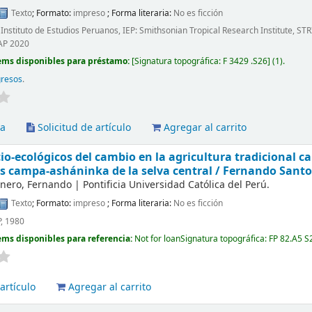
Texto
; Formato:
impreso
; Forma literaria:
No es ficción
 Instituto de Estudios Peruanos, IEP: Smithsonian Tropical Research Institute, S
AAP 2020
ems disponibles para préstamo:
Signatura topográfica:
F 3429 .S26
(1).
gresos
.
va
Solicitud de artículo
Agregar al carrito
io-ecológicos del cambio en la agricultura tradicional ca
 campa-asháninka de la selva central /
Fernando Santo
anero, Fernando
|
Pontificia Universidad Católica del Perú.
Texto
; Formato:
impreso
; Forma literaria:
No es ficción
, 1980
ems disponibles para referencia:
Not for loan
Signatura topográfica:
FP 82.A5 S
artículo
Agregar al carrito