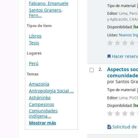
Fabiano, Emanuele
Tipo de material:
Santos Granero,
Editor:
Lima, Perú
Fern...
y Aplicación, CA
Tipos de ítem
Disponibilidad:
Ít
Listas:
Nuevos In
Libros
Tesis
Lugares
Hacer reser
Perú
Aspectos soc
2.
Temas
comunidades
por
Santos Gr
Amazonía
Tipo de material:
Antropología Social ...
Asháninka
Editor:
Lima; PUCP
Campesinos
Disponibilidad:
Ít
Comunidades
indígena...
Mostrar más
Solicitud de 