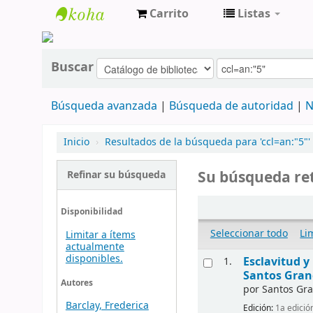
Carrito
Listas
cendoc
Buscar
Búsqueda avanzada
Búsqueda de autoridad
N
Inicio
›
Resultados de la búsqueda para 'ccl=an:"5"'
Su búsqueda ret
Refinar su búsqueda
Disponibilidad
Seleccionar todo
Li
Limitar a ítems
actualmente
disponibles.
Esclavitud 
1.
Santos Gran
Autores
por
Santos Gra
Barclay, Frederica
Edición:
1a edició