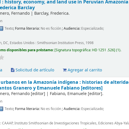
l : history, economy, and land use in Peruvian Amazonia
ederica Barclay
anero, Fernando
|
Barclay, Frederica.
ón
Texto
; Forma literaria:
No es ficción
; Audiencia:
Especializado;
, DC, Estados Unidos : Smithsonian Institution Press, 1998
ems disponibles para préstamo:
Signatura topográfica:
HD 1251 .S26
(1).
va
Solicitud de artículo
Agregar al carrito
urbanos en la Amazonía indígena : historias de alteridad
antos Granero y Emanuele Fabiano [editores]
anero, Fernando
[editor]
|
Fabiano, Emanuele
[editor]
.
ón
Texto
; Forma literaria:
No es ficción
; Audiencia:
Especializado;
 : CAAAP, Instituto Smithsonian de Investigaciones Tropicales, Ediciones Abya-Yal