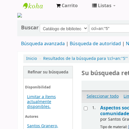
Carrito
Listas
cendoc
Buscar
Búsqueda avanzada
Búsqueda de autoridad
N
Inicio
›
Resultados de la búsqueda para 'ccl=an:"5"'
Su búsqueda ret
Refinar su búsqueda
Disponibilidad
Seleccionar todo
Li
Limitar a ítems
actualmente
disponibles.
Aspectos soc
1.
comunidades
Autores
por
Santos Gr
Santos Granero,
Tipo de material: