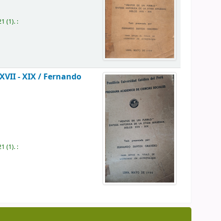
21
(1).
:
XVII - XIX /
Fernando
21
(1).
: