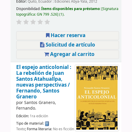
Editor:
Quito, Ecuador : Ediciones Abya-Yala, 2012
Disponibilidad:
Ítems disponibles para préstamo:
Signatura
topográfica:
GN 799 .S26
(1).
Hacer reserva
Solicitud de artículo
Agregar al carrito
El espejo anticolonial :
La rebelión de Juan
Santos Atahuallpa,
nuevas perspectivas /
Fernando, Santos
Granero
por
Santos Granero,
Fernando.
Edición:
1ra edición
Tipo de material:
Texto
; Forma literaria:
No es ficción