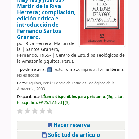
Maynas y Jíbaros /
Martín de la Riva
Herrera ; compilación,
edición crítica e
introducción de
Fernando Santos
Granero.
por
Riva Herrera, Martín de
la
|
Santos Granero,
Fernando
, 1955-
|
Centro de Estudios Teológicos de
la Amazonía (Iquitos, Peru).
Tipo de material:
Texto
; Formato:
impreso
; Forma literaria:
No es ficción
Editor:
Iquitos, Perú : Centro de Estudios Teológicos de la
Amazonía, 2003
Disponibilidad:
Ítems disponibles para préstamo:
Signatura
topográfica:
FP 25.1.A6 v.1
(3).
Hacer reserva
Solicitud de artículo