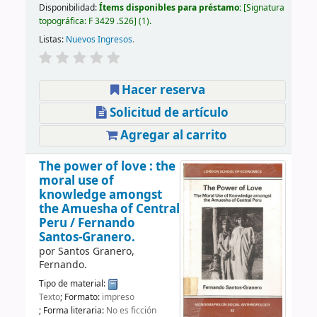
Disponibilidad:
Ítems disponibles para préstamo:
Signatura
topográfica:
F 3429 .S26
(1).
Listas:
Nuevos Ingresos
.
Hacer reserva
Solicitud de artículo
Agregar al carrito
The power of love : the
moral use of
knowledge amongst
the Amuesha of Central
Peru /
Fernando
Santos-Granero.
por
Santos Granero,
Fernando.
Tipo de material:
Texto
; Formato:
impreso
; Forma literaria:
No es ficción