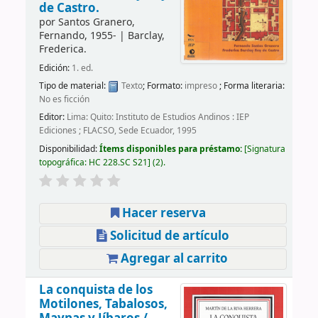
de Castro.
por
Santos Granero,
Fernando
, 1955-
|
Barclay,
Frederica.
Edición:
1. ed.
Tipo de material:
Texto
; Formato:
impreso
; Forma literaria:
No es ficción
Editor:
Lima: Quito: Instituto de Estudios Andinos : IEP
Ediciones ; FLACSO, Sede Ecuador, 1995
Disponibilidad:
Ítems disponibles para préstamo:
Signatura
topográfica:
HC 228.SC S21
(2).
Hacer reserva
Solicitud de artículo
Agregar al carrito
La conquista de los
Motilones, Tabalosos,