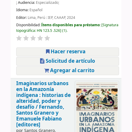
; Audiencia:
Especializado;
Idioma:
Español
Editor:
Lima, Perú : IEP, CAAAP, 2024
Disponibilidad:
Ítems disponibles para préstamo:
Signatura
topográfica:
HN 123.5 .S26
(1).
Hacer reserva
Solicitud de artículo
Agregar al carrito
Imaginarios urbanos
en la Amazonía
indígena : historias de
alteridad, poder y
desafío /
Fernando,
Santos Granero y
Emanuele Fabiano
[editores]
por
Santos Granero,