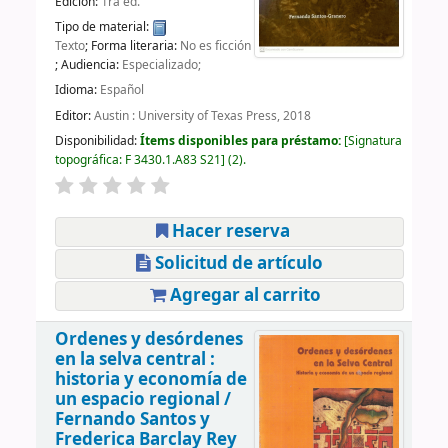
Edición:
1ra ed.
Tipo de material:
Texto
; Forma literaria:
No es ficción
; Audiencia:
Especializado;
Idioma:
Español
Editor:
Austin : University of Texas Press, 2018
Disponibilidad:
Ítems disponibles para préstamo:
Signatura
topográfica:
F 3430.1.A83 S21
(2).
Hacer reserva
Solicitud de artículo
Agregar al carrito
Ordenes y desórdenes
en la selva central :
historia y economía de
un espacio regional /
Fernando Santos y
Frederica Barclay Rey