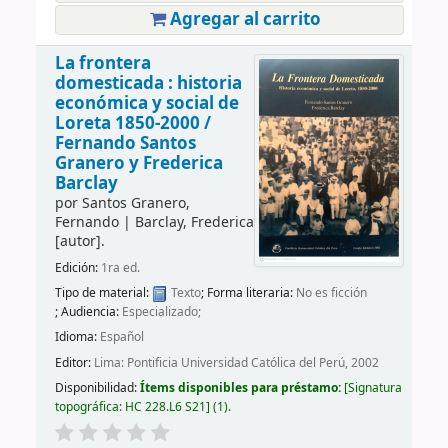
Agregar al carrito
La frontera
domesticada : historia
económica y social de
Loreta 1850-2000 /
Fernando Santos
Granero y Frederica
Barclay
por
Santos Granero,
Fernando
|
Barclay, Frederica
[autor]
.
Edición:
1ra ed.
Tipo de material:
Texto
; Forma literaria:
No es ficción
; Audiencia:
Especializado;
Idioma:
Español
Editor:
Lima: Pontificia Universidad Católica del Perú, 2002
Disponibilidad:
Ítems disponibles para préstamo:
Signatura
topográfica:
HC 228.L6 S21
(1).