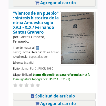
Agregar al carrito
"Vientos de un pueblo"
: sintesis historica de la
etnia Amuesha siglo
XVII - XIX /
Fernando
Santos Granero
por
Santos Granero,
Fernando.
Tipo de material:
Texto
; Forma literaria:
No es ficción
; Audiencia:
Especializado;
Idioma:
Español
Editor:
Lima, Perú : PUCP, 1980
Disponibilidad:
Ítems disponibles para referencia:
Not for
loan
Signatura topográfica:
FP 82.A5 S21
(1).
:
Solicitud de artículo
Agregar al carrito