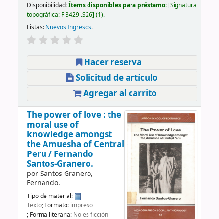
Disponibilidad:
Ítems disponibles para préstamo:
Signatura
topográfica:
F 3429 .S26
(1).
Listas:
Nuevos Ingresos
.
Hacer reserva
Solicitud de artículo
Agregar al carrito
The power of love : the
moral use of
knowledge amongst
the Amuesha of Central
Peru /
Fernando
Santos-Granero.
por
Santos Granero,
Fernando.
Tipo de material:
Texto
; Formato:
impreso
; Forma literaria:
No es ficción