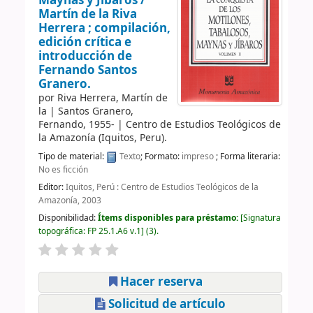
Maynas y Jíbaros /
Martín de la Riva
Herrera ; compilación,
edición crítica e
introducción de
Fernando Santos
Granero.
por
Riva Herrera, Martín de
la
|
Santos Granero,
Fernando
, 1955-
|
Centro de Estudios Teológicos de
la Amazonía (Iquitos, Peru).
Tipo de material:
Texto
; Formato:
impreso
; Forma literaria:
No es ficción
Editor:
Iquitos, Perú : Centro de Estudios Teológicos de la
Amazonía, 2003
Disponibilidad:
Ítems disponibles para préstamo:
Signatura
topográfica:
FP 25.1.A6 v.1
(3).
Hacer reserva
Solicitud de artículo