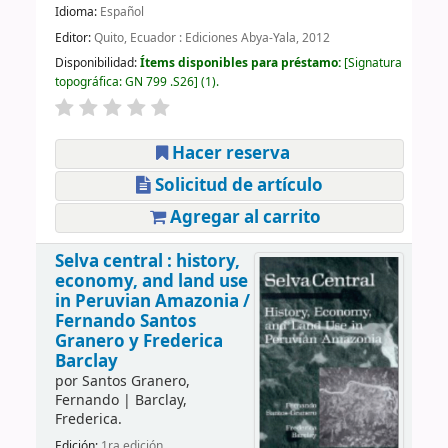
Idioma:
Español
Editor:
Quito, Ecuador : Ediciones Abya-Yala, 2012
Disponibilidad:
Ítems disponibles para préstamo:
Signatura
topográfica:
GN 799 .S26
(1).
Hacer reserva
Solicitud de artículo
Agregar al carrito
Selva central : history,
economy, and land use
in Peruvian Amazonia /
Fernando Santos
Granero y Frederica
Barclay
por
Santos Granero,
Fernando
|
Barclay,
Frederica.
Edición:
1ra edición