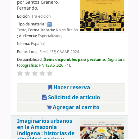
por
Santos Granero,
Fernando.
Edición:
1ra edición
Tipo de material:
Texto
; Forma literaria:
No es ficción
; Audiencia:
Especializado;
Idioma:
Español
Editor:
Lima, Perú : IEP, CAAAP, 2024
Disponibilidad:
Ítems disponibles para préstamo:
Signatura
topográfica:
HN 123.5 .S26
(1).
Hacer reserva
Solicitud de artículo
Agregar al carrito
Imaginarios urbanos
en la Amazonía
indígena : historias de