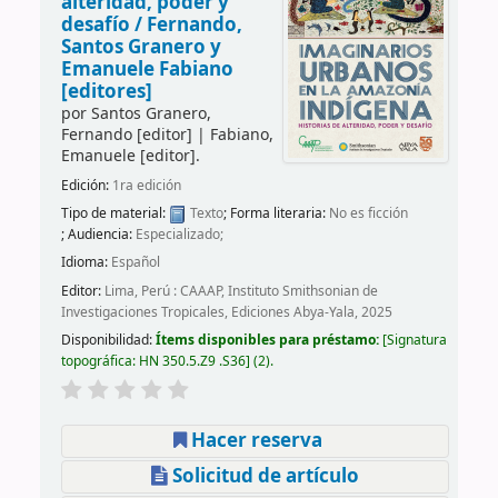
alteridad, poder y
desafío /
Fernando,
Santos Granero y
Emanuele Fabiano
[editores]
por
Santos Granero,
Fernando
[editor]
|
Fabiano,
Emanuele
[editor]
.
Edición:
1ra edición
Tipo de material:
Texto
; Forma literaria:
No es ficción
; Audiencia:
Especializado;
Idioma:
Español
Editor:
Lima, Perú : CAAAP, Instituto Smithsonian de
Investigaciones Tropicales, Ediciones Abya-Yala, 2025
Disponibilidad:
Ítems disponibles para préstamo:
Signatura
topográfica:
HN 350.5.Z9 .S36
(2).
Hacer reserva
Solicitud de artículo