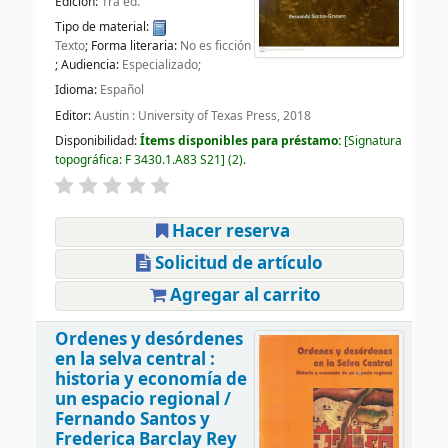
Edición:
1ra ed.
Tipo de material:
Texto
; Forma literaria:
No es ficción
; Audiencia:
Especializado;
Idioma:
Español
Editor:
Austin : University of Texas Press, 2018
Disponibilidad:
Ítems disponibles para préstamo:
Signatura
topográfica:
F 3430.1.A83 S21
(2).
Hacer reserva
Solicitud de artículo
Agregar al carrito
Ordenes y desórdenes
en la selva central :
historia y economía de
un espacio regional /
Fernando Santos y
Frederica Barclay Rey