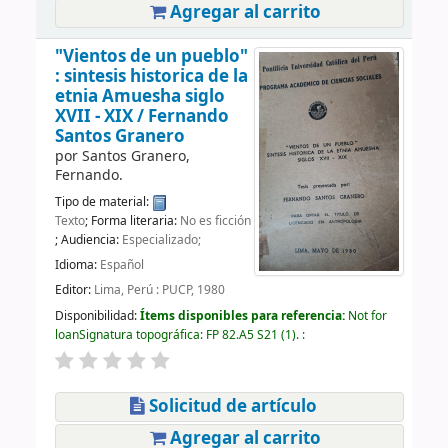
Agregar al carrito
"Vientos de un pueblo"
: sintesis historica de la
etnia Amuesha siglo
XVII - XIX /
Fernando
Santos Granero
por
Santos Granero,
Fernando.
Tipo de material:
Texto
; Forma literaria:
No es ficción
; Audiencia:
Especializado;
Idioma:
Español
Editor:
Lima, Perú : PUCP, 1980
Disponibilidad:
Ítems disponibles para referencia:
Not for
loan
Signatura topográfica:
FP 82.A5 S21
(1).
:
Solicitud de artículo
Agregar al carrito