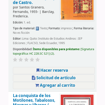
de Castro.
por
Santos Granero,
Fernando
, 1955-
|
Barclay,
Frederica.
Edición:
1. ed.
Tipo de material:
Texto
; Formato:
impreso
; Forma literaria:
No es ficción
Editor:
Lima: Quito: Instituto de Estudios Andinos : IEP
Ediciones ; FLACSO, Sede Ecuador, 1995
Disponibilidad:
Ítems disponibles para préstamo:
Signatura
topográfica:
HC 228.SC S21
(2).
Hacer reserva
Solicitud de artículo
Agregar al carrito
La conquista de los
Motilones, Tabalosos,