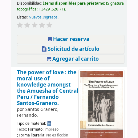
Disponibilidad:
Ítems disponibles para préstamo:
Signatura
topográfica:
F 3429 .S26
(1).
Listas:
Nuevos Ingresos
.
Hacer reserva
Solicitud de artículo
Agregar al carrito
The power of love : the
moral use of
knowledge amongst
the Amuesha of Central
Peru /
Fernando
Santos-Granero.
por
Santos Granero,
Fernando.
Tipo de material:
Texto
; Formato:
impreso
; Forma literaria:
No es ficción