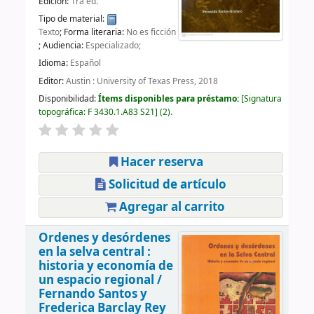
Edición:
1ra ed.
Tipo de material:
Texto
; Forma literaria:
No es ficción
; Audiencia:
Especializado;
Idioma:
Español
Editor:
Austin : University of Texas Press, 2018
Disponibilidad:
Ítems disponibles para préstamo:
Signatura
topográfica:
F 3430.1.A83 S21
(2).
Hacer reserva
Solicitud de artículo
Agregar al carrito
Ordenes y desórdenes
en la selva central :
historia y economía de
un espacio regional /
Fernando Santos y
Frederica Barclay Rey