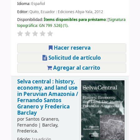
Idioma:
Español
Editor:
Quito, Ecuador : Ediciones Abya-Yala, 2012
Disponibilidad:
Ítems disponibles para préstamo:
Signatura
topográfica:
GN 799 .S26
(1).
Hacer reserva
Solicitud de artículo
Agregar al carrito
Selva central : history,
economy, and land use
in Peruvian Amazonia /
Fernando Santos
Granero y Frederica
Barclay
por
Santos Granero,
Fernando
|
Barclay,
Frederica.
Edición:
1ra edición