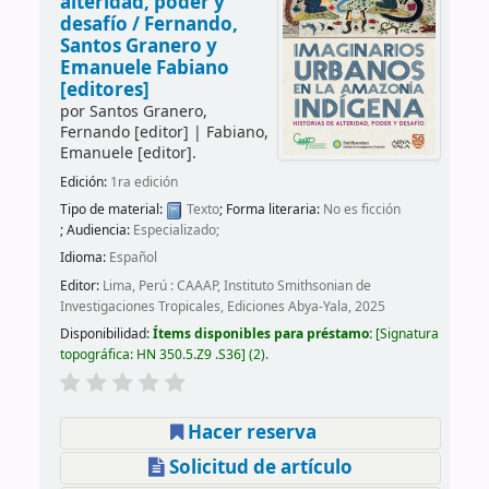
alteridad, poder y
desafío /
Fernando,
Santos Granero y
Emanuele Fabiano
[editores]
por
Santos Granero,
Fernando
[editor]
|
Fabiano,
Emanuele
[editor]
.
Edición:
1ra edición
Tipo de material:
Texto
; Forma literaria:
No es ficción
; Audiencia:
Especializado;
Idioma:
Español
Editor:
Lima, Perú : CAAAP, Instituto Smithsonian de
Investigaciones Tropicales, Ediciones Abya-Yala, 2025
Disponibilidad:
Ítems disponibles para préstamo:
Signatura
topográfica:
HN 350.5.Z9 .S36
(2).
Hacer reserva
Solicitud de artículo