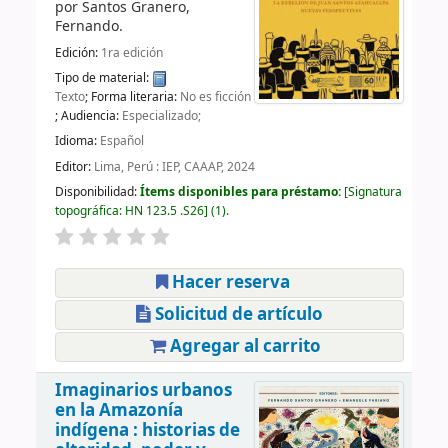
por
Santos Granero,
Fernando.
Edición:
1ra edición
Tipo de material:
Texto
; Forma literaria:
No es ficción
; Audiencia:
Especializado;
Idioma:
Español
Editor:
Lima, Perú : IEP, CAAAP, 2024
Disponibilidad:
Ítems disponibles para préstamo:
Signatura
topográfica:
HN 123.5 .S26
(1).
Hacer reserva
Solicitud de artículo
Agregar al carrito
Imaginarios urbanos
en la Amazonía
indígena : historias de