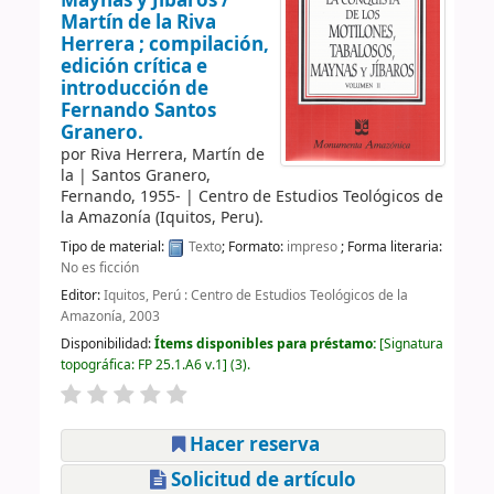
Maynas y Jíbaros /
Martín de la Riva
Herrera ; compilación,
edición crítica e
introducción de
Fernando Santos
Granero.
por
Riva Herrera, Martín de
la
|
Santos Granero,
Fernando
, 1955-
|
Centro de Estudios Teológicos de
la Amazonía (Iquitos, Peru).
Tipo de material:
Texto
; Formato:
impreso
; Forma literaria:
No es ficción
Editor:
Iquitos, Perú : Centro de Estudios Teológicos de la
Amazonía, 2003
Disponibilidad:
Ítems disponibles para préstamo:
Signatura
topográfica:
FP 25.1.A6 v.1
(3).
Hacer reserva
Solicitud de artículo