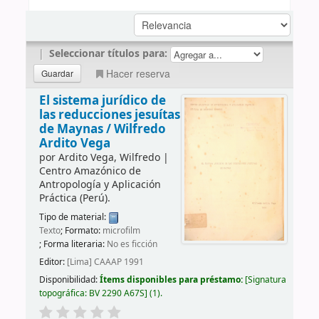
|
Seleccionar títulos para:
Hacer reserva
El sistema jurídico de
las reducciones jesuítas
de Maynas /
Wilfredo
Ardito Vega
por
Ardito Vega, Wilfredo
|
Centro Amazónico de
Antropología y Aplicación
Práctica (Perú).
Tipo de material:
Texto
; Formato:
microfilm
; Forma literaria:
No es ficción
Editor:
[Lima] CAAAP 1991
Disponibilidad:
Ítems disponibles para préstamo:
Signatura
topográfica:
BV 2290 A67S
(1).