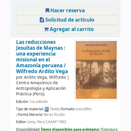
Hacer reserva
Solicitud de artículo
Agregar al carrito
Las reducciones
Jesuítas de Maynas :
una experiencia
misional en el
Amazonía peruana /
Wilfredo Ardito Vega
por
Ardito Vega, Wilfredo
|
Centro Amazónico de
Antropología y Aplicación
Práctica (Perú).
Edición:
1ra edición
Tipo de material:
Texto
; Formato:
microfilm
; Forma literaria:
No es ficción
Editor:
Lima, Perú CAAAP 1993
Disponibilidad:
Ítems disponibles para préstamo:
Signatura