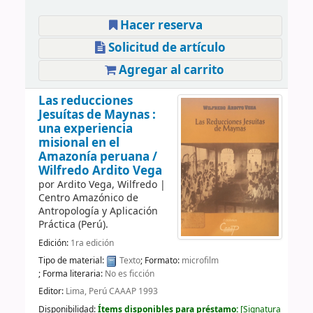
Hacer reserva
Solicitud de artículo
Agregar al carrito
Las reducciones
Jesuítas de Maynas :
una experiencia
misional en el
Amazonía peruana /
Wilfredo Ardito Vega
por
Ardito Vega, Wilfredo
|
Centro Amazónico de
Antropología y Aplicación
Práctica (Perú).
Edición:
1ra edición
Tipo de material:
Texto
; Formato:
microfilm
; Forma literaria:
No es ficción
Editor:
Lima, Perú CAAAP 1993
Disponibilidad:
Ítems disponibles para préstamo:
Signatura