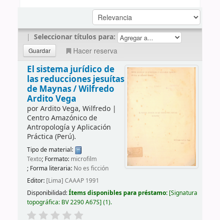
|
Seleccionar títulos para:
Hacer reserva
El sistema jurídico de
las reducciones jesuítas
de Maynas /
Wilfredo
Ardito Vega
por
Ardito Vega, Wilfredo
|
Centro Amazónico de
Antropología y Aplicación
Práctica (Perú).
Tipo de material:
Texto
; Formato:
microfilm
; Forma literaria:
No es ficción
Editor:
[Lima] CAAAP 1991
Disponibilidad:
Ítems disponibles para préstamo:
Signatura
topográfica:
BV 2290 A67S
(1).