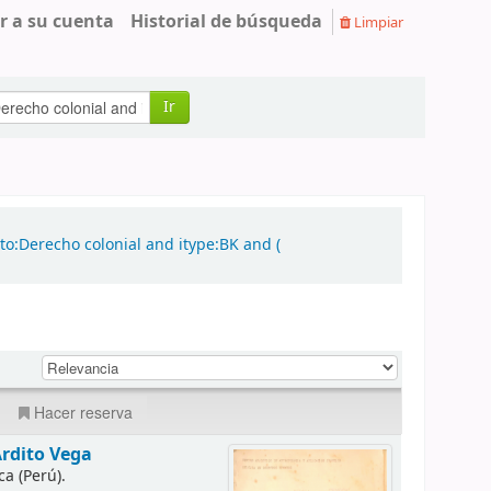
r a su cuenta
Historial de búsqueda
Limpiar
Ir
o:Derecho colonial and itype:BK and (
Hacer reserva
Ardito Vega
a (Perú).