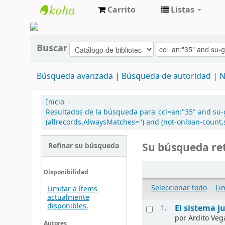
Carrito
Listas
cendoc
Buscar
Búsqueda avanzada
Búsqueda de autoridad
N
Inicio
›
Resultados de la búsqueda para 'ccl=an:"35" and su-
(allrecords,AlwaysMatches='') and (not-onloan-count,s
Su búsqueda ret
Refinar su búsqueda
Disponibilidad
Seleccionar todo
Li
Limitar a ítems
actualmente
disponibles.
El sistema j
1.
por
Ardito Veg
Autores