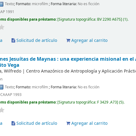
Texto
; Formato:
microfilm
; Forma literaria:
No es ficción
AAP 1991
ems disponibles para préstamo:
Signatura topográfica:
BV 2290 A67S
(1).
va
Solicitud de artículo
Agregar al carrito
nes Jesuítas de Maynas : una experiencia misional en e
ito Vega
a, Wilfredo
|
Centro Amazónico de Antropología y Aplicación Práctic
ón
Texto
; Formato:
microfilm
; Forma literaria:
No es ficción
ú CAAAP 1993
ems disponibles para préstamo:
Signatura topográfica:
F 3429 .A73
(5).
va
Solicitud de artículo
Agregar al carrito