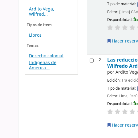
Tipo de material:
Ardito Vega,
Editor:
[Lima] CA
Wilfred...
Disponibilidad:
Ít
Tipos de ítem
Libros
Hacer reser
Temas
Derecho colonial
Las reduccio
2.
Indígenas de
Wilfredo Ard
América...
por
Ardito Veg
Edición:
1ra edici
Tipo de material:
Editor:
Lima, Per
Disponibilidad:
Ít
Hacer reser