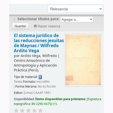
|
Seleccionar títulos para:
Hacer reserva
El sistema jurídico de
las reducciones jesuítas
de Maynas /
Wilfredo
Ardito Vega
por
Ardito Vega, Wilfredo
|
Centro Amazónico de
Antropología y Aplicación
Práctica (Perú).
Tipo de material:
Texto
; Formato:
microfilm
; Forma literaria:
No es ficción
Editor:
[Lima] CAAAP 1991
Disponibilidad:
Ítems disponibles para préstamo:
Signatura
topográfica:
BV 2290 A67S
(1).