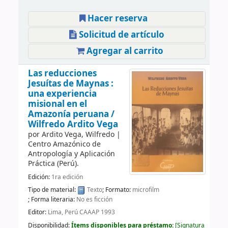
Hacer reserva
Solicitud de artículo
Agregar al carrito
Las reducciones
Jesuítas de Maynas :
una experiencia
misional en el
Amazonía peruana /
Wilfredo Ardito Vega
por
Ardito Vega, Wilfredo
|
Centro Amazónico de
Antropología y Aplicación
Práctica (Perú).
Edición:
1ra edición
Tipo de material:
Texto
; Formato:
microfilm
; Forma literaria:
No es ficción
Editor:
Lima, Perú CAAAP 1993
Disponibilidad:
Ítems disponibles para préstamo:
Signatura