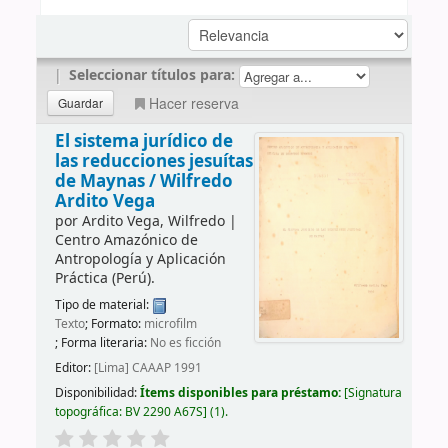
|
Seleccionar títulos para:
Hacer reserva
El sistema jurídico de
las reducciones jesuítas
de Maynas /
Wilfredo
Ardito Vega
por
Ardito Vega, Wilfredo
|
Centro Amazónico de
Antropología y Aplicación
Práctica (Perú).
Tipo de material:
Texto
; Formato:
microfilm
; Forma literaria:
No es ficción
Editor:
[Lima] CAAAP 1991
Disponibilidad:
Ítems disponibles para préstamo:
Signatura
topográfica:
BV 2290 A67S
(1).