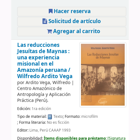
Hacer reserva
Solicitud de artículo
Agregar al carrito
Las reducciones
Jesuítas de Maynas :
una experiencia
misional en el
Amazonía peruana /
Wilfredo Ardito Vega
por
Ardito Vega, Wilfredo
|
Centro Amazónico de
Antropología y Aplicación
Práctica (Perú).
Edición:
1ra edición
Tipo de material:
Texto
; Formato:
microfilm
; Forma literaria:
No es ficción
Editor:
Lima, Perú CAAAP 1993
Disponibilidad:
Ítems disponibles para préstamo:
Signatura