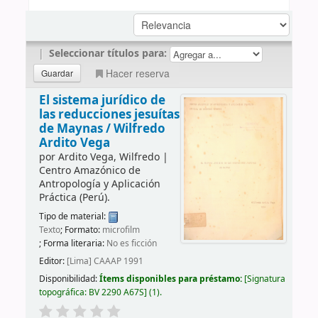
|
Seleccionar títulos para:
Hacer reserva
El sistema jurídico de
las reducciones jesuítas
de Maynas /
Wilfredo
Ardito Vega
por
Ardito Vega, Wilfredo
|
Centro Amazónico de
Antropología y Aplicación
Práctica (Perú).
Tipo de material:
Texto
; Formato:
microfilm
; Forma literaria:
No es ficción
Editor:
[Lima] CAAAP 1991
Disponibilidad:
Ítems disponibles para préstamo:
Signatura
topográfica:
BV 2290 A67S
(1).