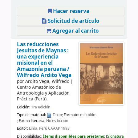
Hacer reserva
Solicitud de artículo
Agregar al carrito
Las reducciones
Jesuítas de Maynas :
una experiencia
misional en el
Amazonía peruana /
Wilfredo Ardito Vega
por
Ardito Vega, Wilfredo
|
Centro Amazónico de
Antropología y Aplicación
Práctica (Perú).
Edición:
1ra edición
Tipo de material:
Texto
; Formato:
microfilm
; Forma literaria:
No es ficción
Editor:
Lima, Perú CAAAP 1993
Disponibilidad:
Ítems disponibles para préstamo:
Signatura