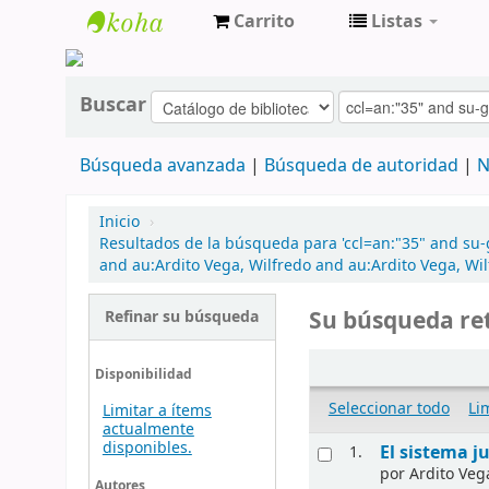
Carrito
Listas
cendoc
Buscar
Búsqueda avanzada
Búsqueda de autoridad
N
Inicio
›
Resultados de la búsqueda para 'ccl=an:"35" and su-
and au:Ardito Vega, Wilfredo and au:Ardito Vega, Wil
Su búsqueda ret
Refinar su búsqueda
Disponibilidad
Seleccionar todo
Li
Limitar a ítems
actualmente
disponibles.
El sistema j
1.
por
Ardito Veg
Autores