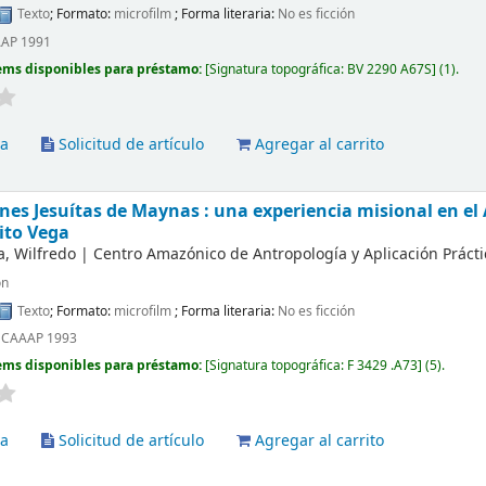
Texto
; Formato:
microfilm
; Forma literaria:
No es ficción
AAP 1991
ems disponibles para préstamo:
Signatura topográfica:
BV 2290 A67S
(1).
va
Solicitud de artículo
Agregar al carrito
nes Jesuítas de Maynas : una experiencia misional en e
ito Vega
a, Wilfredo
|
Centro Amazónico de Antropología y Aplicación Práctic
ón
Texto
; Formato:
microfilm
; Forma literaria:
No es ficción
ú CAAAP 1993
ems disponibles para préstamo:
Signatura topográfica:
F 3429 .A73
(5).
va
Solicitud de artículo
Agregar al carrito