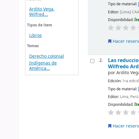
Tipo de material:
Ardito Vega,
Editor:
[Lima] CA
Wilfred...
Disponibilidad:
Ít
Tipos de ítem
Libros
Hacer reser
Temas
Derecho colonial
Las reduccio
2.
Indígenas de
Wilfredo Ard
América...
por
Ardito Veg
Edición:
1ra edici
Tipo de material:
Editor:
Lima, Per
Disponibilidad:
Ít
Hacer reser