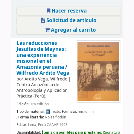
Hacer reserva
Solicitud de artículo
Agregar al carrito
Las reducciones
Jesuítas de Maynas :
una experiencia
misional en el
Amazonía peruana /
Wilfredo Ardito Vega
por
Ardito Vega, Wilfredo
|
Centro Amazónico de
Antropología y Aplicación
Práctica (Perú).
Edición:
1ra edición
Tipo de material:
Texto
; Formato:
microfilm
; Forma literaria:
No es ficción
Editor:
Lima, Perú CAAAP 1993
Disponibilidad:
Ítems disponibles para préstamo:
Signatura