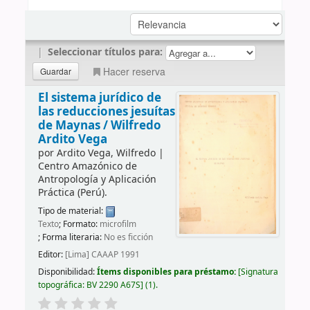
|
Seleccionar títulos para:
Hacer reserva
El sistema jurídico de
las reducciones jesuítas
de Maynas /
Wilfredo
Ardito Vega
por
Ardito Vega, Wilfredo
|
Centro Amazónico de
Antropología y Aplicación
Práctica (Perú).
Tipo de material:
Texto
; Formato:
microfilm
; Forma literaria:
No es ficción
Editor:
[Lima] CAAAP 1991
Disponibilidad:
Ítems disponibles para préstamo:
Signatura
topográfica:
BV 2290 A67S
(1).