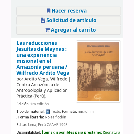
Hacer reserva
Solicitud de artículo
Agregar al carrito
Las reducciones
Jesuítas de Maynas :
una experiencia
misional en el
Amazonía peruana /
Wilfredo Ardito Vega
por
Ardito Vega, Wilfredo
|
Centro Amazónico de
Antropología y Aplicación
Práctica (Perú).
Edición:
1ra edición
Tipo de material:
Texto
; Formato:
microfilm
; Forma literaria:
No es ficción
Editor:
Lima, Perú CAAAP 1993
Disponibilidad:
Ítems disponibles para préstamo:
Signatura