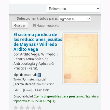
|
Seleccionar títulos para:
Hacer reserva
El sistema jurídico de
las reducciones jesuítas
de Maynas /
Wilfredo
Ardito Vega
por
Ardito Vega, Wilfredo
|
Centro Amazónico de
Antropología y Aplicación
Práctica (Perú).
Tipo de material:
Texto
; Formato:
microfilm
; Forma literaria:
No es ficción
Editor:
[Lima] CAAAP 1991
Disponibilidad:
Ítems disponibles para préstamo:
Signatura
topográfica:
BV 2290 A67S
(1).