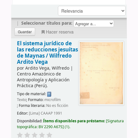
|
Seleccionar títulos para:
Hacer reserva
El sistema jurídico de
las reducciones jesuítas
de Maynas /
Wilfredo
Ardito Vega
por
Ardito Vega, Wilfredo
|
Centro Amazónico de
Antropología y Aplicación
Práctica (Perú).
Tipo de material:
Texto
; Formato:
microfilm
; Forma literaria:
No es ficción
Editor:
[Lima] CAAAP 1991
Disponibilidad:
Ítems disponibles para préstamo:
Signatura
topográfica:
BV 2290 A67S
(1).