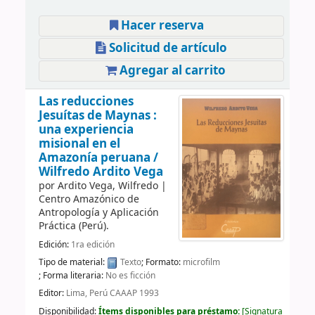
Hacer reserva
Solicitud de artículo
Agregar al carrito
Las reducciones
Jesuítas de Maynas :
una experiencia
misional en el
Amazonía peruana /
Wilfredo Ardito Vega
por
Ardito Vega, Wilfredo
|
Centro Amazónico de
Antropología y Aplicación
Práctica (Perú).
Edición:
1ra edición
Tipo de material:
Texto
; Formato:
microfilm
; Forma literaria:
No es ficción
Editor:
Lima, Perú CAAAP 1993
Disponibilidad:
Ítems disponibles para préstamo:
Signatura