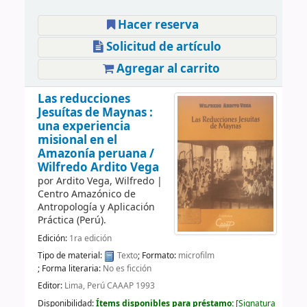
Hacer reserva
Solicitud de artículo
Agregar al carrito
Las reducciones
Jesuítas de Maynas :
una experiencia
misional en el
Amazonía peruana /
Wilfredo Ardito Vega
por
Ardito Vega, Wilfredo
|
Centro Amazónico de
Antropología y Aplicación
Práctica (Perú).
Edición:
1ra edición
Tipo de material:
Texto
; Formato:
microfilm
; Forma literaria:
No es ficción
Editor:
Lima, Perú CAAAP 1993
Disponibilidad:
Ítems disponibles para préstamo:
Signatura