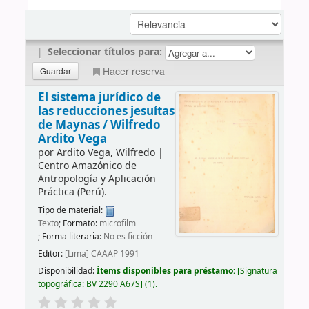
|
Seleccionar títulos para:
Hacer reserva
El sistema jurídico de
las reducciones jesuítas
de Maynas /
Wilfredo
Ardito Vega
por
Ardito Vega, Wilfredo
|
Centro Amazónico de
Antropología y Aplicación
Práctica (Perú).
Tipo de material:
Texto
; Formato:
microfilm
; Forma literaria:
No es ficción
Editor:
[Lima] CAAAP 1991
Disponibilidad:
Ítems disponibles para préstamo:
Signatura
topográfica:
BV 2290 A67S
(1).