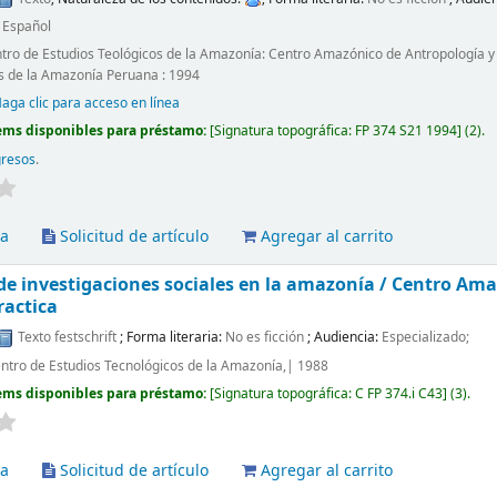
:
Español
ntro de Estudios Teológicos de la Amazonía: Centro Amazónico de Antropología y A
s de la Amazonía Peruana : 1994
aga clic para acceso en línea
ems disponibles para préstamo:
Signatura topográfica:
FP 374 S21 1994
(2).
gresos
.
va
Solicitud de artículo
Agregar al carrito
de investigaciones sociales en la amazonía /
Centro Amaz
ractica
Texto
festschrift
; Forma literaria:
No es ficción
; Audiencia:
Especializado;
Centro de Estudios Tecnológicos de la Amazonía,| 1988
ems disponibles para préstamo:
Signatura topográfica:
C FP 374.i C43
(3).
va
Solicitud de artículo
Agregar al carrito