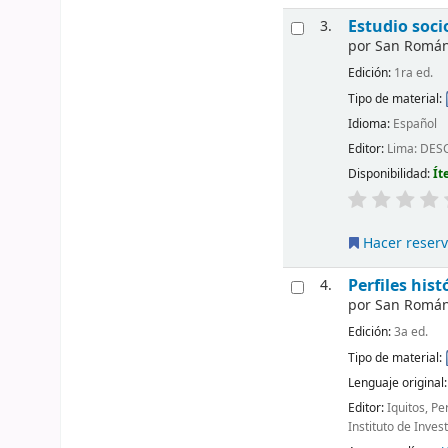
Estudio soc
3.
por
San Román, 
Edición:
1ra ed.
Tipo de material:
Idioma:
Español
Editor:
Lima: DES
Disponibilidad:
Ít
Hacer reser
Perfiles his
4.
por
San Román, 
Edición:
3a ed.
Tipo de material:
Lenguaje original
Editor:
Iquitos, P
Instituto de Inve