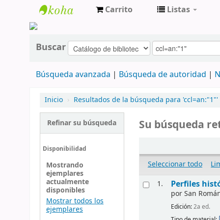
Carrito
Listas
cendoc
Buscar
Búsqueda avanzada
Búsqueda de autoridad
N
Inicio
›
Resultados de la búsqueda para 'ccl=an:"1"'
Su búsqueda ret
Refinar su búsqueda
Disponibilidad
Seleccionar todo
Li
Mostrando
ejemplares
actualmente
Perfiles his
1.
disponibles
por
San Román, 
Mostrar todos los
Edición:
2a ed.
ejemplares
Tipo de material: