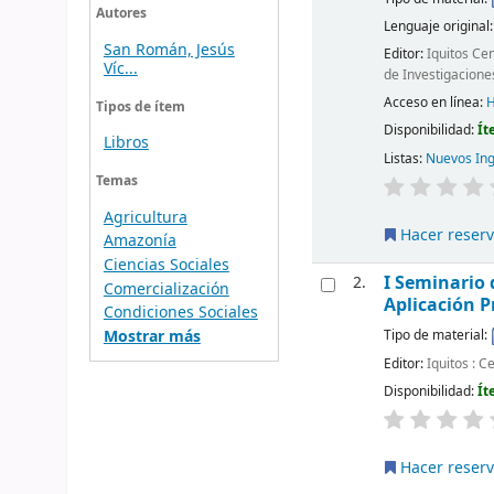
Autores
Lenguaje original
San Román, Jesús
Editor:
Iquitos Ce
Víc...
de Investigacione
Acceso en línea:
H
Tipos de ítem
Disponibilidad:
Ít
Libros
Listas:
Nuevos In
Temas
Agricultura
Hacer reser
Amazonía
Ciencias Sociales
I Seminario 
2.
Comercialización
Aplicación P
Condiciones Sociales
Mostrar más
Tipo de material:
Editor:
Iquitos : 
Disponibilidad:
Ít
Hacer reser