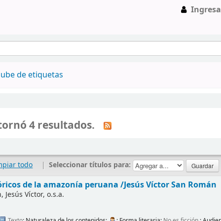
Ingresa
ube de etiquetas
ornó 4 resultados.
mpiar todo
|
Seleccionar títulos para:
tóricos de la amazonía peruana
/Jesús Víctor San Román
Jesús Víctor, o.s.a.
Texto
; Naturaleza de los contenidos:
; Forma literaria:
No es ficción
; Audie