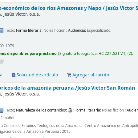
io-económico de los ríos Amazonas y Napo /
Jesús Víctor
Jesús Víctor, o.s.a.
Texto
; Forma literaria:
No es ficción
; Audiencia:
Especializado;
CO, 1979
ems disponibles para préstamo:
Signatura topográfica:
HC 227 .S21 V.1
(2).
va
Solicitud de artículo
Agregar al carrito
tóricos de la amazonía peruana
/Jesús Víctor San Román
Jesús Víctor, o.s.a.
Texto
; Naturaleza de los contenidos:
; Forma literaria:
No es ficción
; Audie
:
Español
erú Centro de Estudios Teológicos de la Amazonía: Centro Amazónico de Antropolo
stigaciones de la Amazonía Peruana : 2015