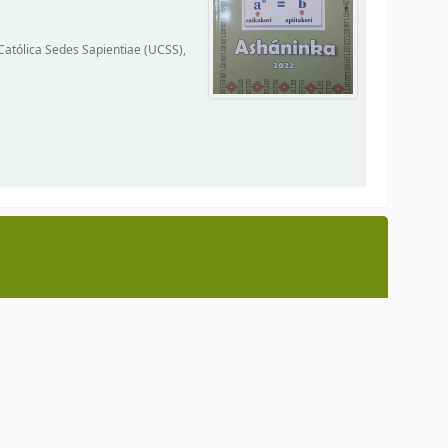
Católica Sedes Sapientiae (UCSS),
3 Anexo 205 y 209 | cendoc@caaap.org.pe