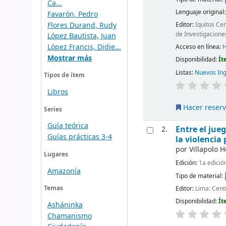
Ca...
Lenguaje original
Favarón, Pedro
Flores Durand, Rudy
Editor:
Iquitos Ce
de Investigacione
López Bautista, Juan
López Francis, Didie...
Acceso en línea:
H
Mostrar más
Disponibilidad:
Ít
Listas:
Nuevos In
Tipos de ítem
Libros
Hacer reser
Series
Guía teórica
Entre el jue
2.
Guías prácticas 3-4
la violencia 
por
Villapolo H
Lugares
Edición:
1a edició
Amazonía
Tipo de material:
Editor:
Lima: Cent
Temas
Disponibilidad:
Ít
Asháninka
Chamanismo