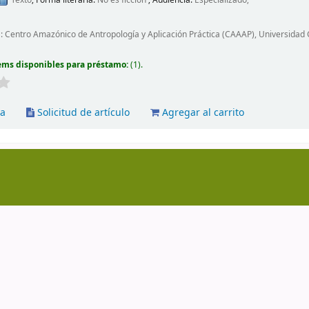
 : Centro Amazónico de Antropología y Aplicación Práctica (CAAAP), Universidad 
ems disponibles para préstamo:
(1).
va
Solicitud de artículo
Agregar al carrito
nuel González Prada 626, Magdalena del Mar | (51-1) 461522