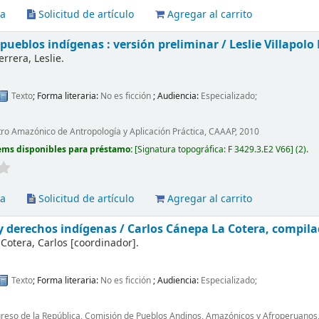
va
Solicitud de artículo
Agregar al carrito
 pueblos indígenas : versión preliminar /
Leslie Villapolo
errera, Leslie.
Texto
; Forma literaria:
No es ficción
; Audiencia:
Especializado;
tro Amazónico de Antropología y Aplicación Práctica, CAAAP, 2010
ems disponibles para préstamo:
Signatura topográfica:
F 3429.3.E2 V66
(2).
va
Solicitud de artículo
Agregar al carrito
y derechos indígenas /
Carlos Cánepa La Cotera, compila
Cotera, Carlos
[coordinador]
.
Texto
; Forma literaria:
No es ficción
; Audiencia:
Especializado;
reso de la República, Comisión de Pueblos Andinos, Amazónicos y Afroperuanos,