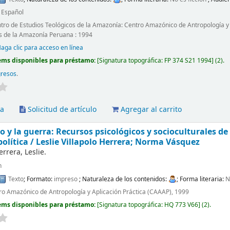
:
Español
ntro de Estudios Teológicos de la Amazonía: Centro Amazónico de Antropología y A
s de la Amazonía Peruana : 1994
aga clic para acceso en línea
ems disponibles para préstamo:
Signatura topográfica:
FP 374 S21 1994
(2).
gresos
.
va
Solicitud de artículo
Agregar al carrito
go y la guerra: Recursos psicológicos y socioculturales d
política /
Leslie Villapolo Herrera; Norma Vásquez
errera, Leslie.
n
Texto
; Formato:
impreso
; Naturaleza de los contenidos:
; Forma literaria:
N
ro Amazónico de Antropología y Aplicación Práctica (CAAAP), 1999
ems disponibles para préstamo:
Signatura topográfica:
HQ 773 V66
(2).