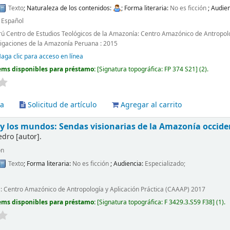
Texto
; Naturaleza de los contenidos:
; Forma literaria:
No es ficción
; Audie
:
Español
erú Centro de Estudios Teológicos de la Amazonía: Centro Amazónico de Antropolo
stigaciones de la Amazonía Peruana : 2015
aga clic para acceso en línea
ems disponibles para préstamo:
Signatura topográfica:
FP 374 S21
(2).
va
Solicitud de artículo
Agregar al carrito
 y los mundos: Sendas visionarias de la Amazonía occide
edro
[autor]
.
ón
Texto
; Forma literaria:
No es ficción
; Audiencia:
Especializado;
 : Centro Amazónico de Antropología y Aplicación Práctica (CAAAP) 2017
ems disponibles para préstamo:
Signatura topográfica:
F 3429.3.S59 F38
(1).