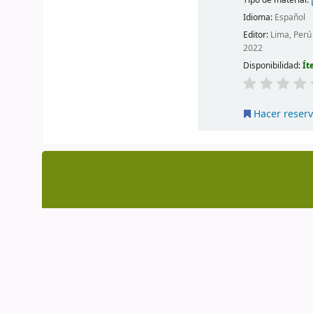
Idioma:
Español
Editor:
Lima, Perú
2022
Disponibilidad:
Ít
Hacer reser
Centro de Documentación CAAAP | AV. Ma