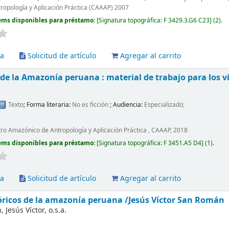
opología y Aplicación Práctica (CAAAP) 2007
ems disponibles para préstamo:
Signatura topográfica:
F 3429.3.G6 C23
(2).
va
Solicitud de artículo
Agregar al carrito
de la Amazonía peruana : material de trabajo para los vi
Texto
; Forma literaria:
No es ficción
; Audiencia:
Especializado;
tro Amazónico de Antropología y Aplicación Práctica , CAAAP, 2018
ems disponibles para préstamo:
Signatura topográfica:
F 3451.A5 D4
(1).
va
Solicitud de artículo
Agregar al carrito
tóricos de la amazonía peruana
/Jesús Víctor San Román
Jesús Víctor, o.s.a.