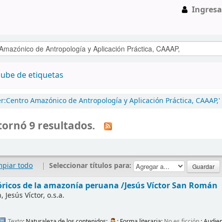
Ingresa
ube de etiquetas
r:Centro Amazónico de Antropología y Aplicación Práctica, CAAAP,'
ornó 9 resultados.
mpiar todo
|
Seleccionar títulos para:
tóricos de la amazonía peruana
/Jesús Víctor San Román
Jesús Víctor, o.s.a.
Texto
; Naturaleza de los contenidos:
; Forma literaria:
No es ficción
; Audie