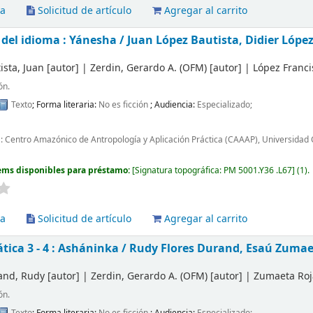
va
Solicitud de artículo
Agregar al carrito
 del idioma : Yánesha /
Juan López Bautista, Didier López
ista, Juan
[autor]
|
Zerdin, Gerardo A. (OFM)
[autor]
|
López Franci
ón.
Texto
; Forma literaria:
No es ficción
; Audiencia:
Especializado;
 : Centro Amazónico de Antropología y Aplicación Práctica (CAAAP), Universidad 
ems disponibles para préstamo:
Signatura topográfica:
PM 5001.Y36 .L67
(1).
va
Solicitud de artículo
Agregar al carrito
ica 3 - 4 : Asháninka /
Rudy Flores Durand, Esaú Zumaet
and, Rudy
[autor]
|
Zerdin, Gerardo A. (OFM)
[autor]
|
Zumaeta Roj
ón.
Texto
; Forma literaria:
No es ficción
; Audiencia:
Especializado;