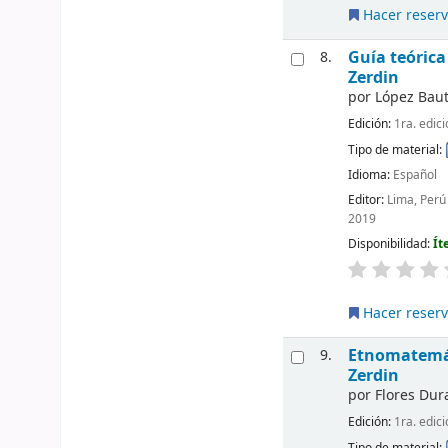
Hacer reser
Guía teórica
8.
Zerdin
por
López Baut
Edición:
1ra. edici
Tipo de material:
Idioma:
Español
Editor:
Lima, Perú
2019
Disponibilidad:
Ít
Hacer reser
Etnomatemát
9.
Zerdin
por
Flores Dur
Edición:
1ra. edici
Tipo de material: