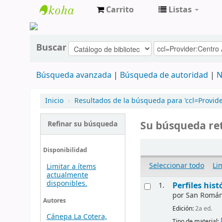
Carrito
Listas
cendoc
Buscar
Búsqueda avanzada
Búsqueda de autoridad
N
Inicio
›
Resultados de la búsqueda para 'ccl=Provide
Su búsqueda ret
Refinar su búsqueda
Disponibilidad
Seleccionar todo
Li
Limitar a ítems
actualmente
disponibles.
Perfiles his
1.
por
San Román, 
Autores
Edición:
2a ed.
Cánepa La Cotera,
Tipo de material: