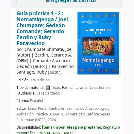
Agregar al carrito
Guía práctica 1 - 2 :
Nomatsigenga /
Joel
Chumpate; Gedeón
Comande; Gerardo
Zerdin y Ruby
Paravecino
por
Chumpate Shimate, Joel
[autor]
|
Zerdin, Gerardo A.
(OFM)
|
Comante Ascencio,
Gedeón
[autor]
|
Paravecino
Santiago, Ruby
[autor]
.
Edición:
1ra. edición.
Tipo de material:
Texto
; Forma literaria:
No es ficción
; Audiencia:
Especializado;
Idioma:
Español
Editor:
Lima, Perú : Centro Amazónico de Antropología y
Aplicación Práctica (CAAAP), Universidad Católica Sedes
Sapientiae (UCSS) 2024
Disponibilidad:
Ítems disponibles para préstamo:
Signatura
topográfica:
PM 5001.N65 .C48
(2).