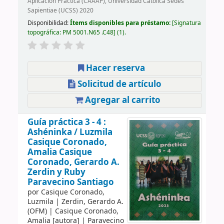
Aplicación Práctica (CAAAP), Universidad Católica Sedes
Sapientiae (UCSS) 2020
Disponibilidad:
Ítems disponibles para préstamo:
Signatura
topográfica:
PM 5001.N65 .C48
(1).
Hacer reserva
Solicitud de artículo
Agregar al carrito
Guía práctica 3 - 4 :
Ashéninka /
Luzmila
Casique Coronado,
Amalia Casique
Coronado, Gerardo A.
Zerdin y Ruby
Paravecino Santiago
por
Casique Coronado,
Luzmila
|
Zerdin, Gerardo A.
(OFM)
|
Casique Coronado,
Amalia
[autora]
|
Paravecino