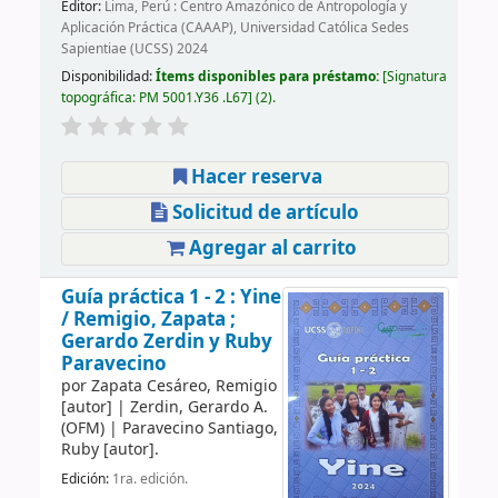
Editor:
Lima, Perú : Centro Amazónico de Antropología y
Aplicación Práctica (CAAAP), Universidad Católica Sedes
Sapientiae (UCSS) 2024
Disponibilidad:
Ítems disponibles para préstamo:
Signatura
topográfica:
PM 5001.Y36 .L67
(2).
Hacer reserva
Solicitud de artículo
Agregar al carrito
Guía práctica 1 - 2 : Yine
/
Remigio, Zapata ;
Gerardo Zerdin y Ruby
Paravecino
por
Zapata Cesáreo, Remigio
[autor]
|
Zerdin, Gerardo A.
(OFM)
|
Paravecino Santiago,
Ruby
[autor]
.
Edición:
1ra. edición.