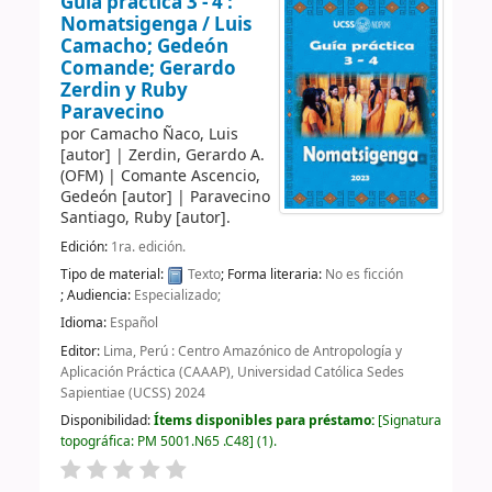
Guía práctica 3 - 4 :
Nomatsigenga /
Luis
Camacho; Gedeón
Comande; Gerardo
Zerdin y Ruby
Paravecino
por
Camacho Ñaco, Luis
[autor]
|
Zerdin, Gerardo A.
(OFM)
|
Comante Ascencio,
Gedeón
[autor]
|
Paravecino
Santiago, Ruby
[autor]
.
Edición:
1ra. edición.
Tipo de material:
Texto
; Forma literaria:
No es ficción
; Audiencia:
Especializado;
Idioma:
Español
Editor:
Lima, Perú : Centro Amazónico de Antropología y
Aplicación Práctica (CAAAP), Universidad Católica Sedes
Sapientiae (UCSS) 2024
Disponibilidad:
Ítems disponibles para préstamo:
Signatura
topográfica:
PM 5001.N65 .C48
(1).