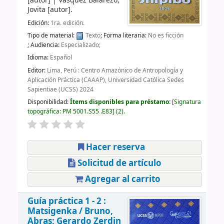
[autor]
|
Vásquez Balarezo,
Jovita
[autor]
.
Edición:
1ra. edición.
Tipo de material:
Texto
; Forma literaria:
No es ficción
; Audiencia:
Especializado;
Idioma:
Español
Editor:
Lima, Perú : Centro Amazónico de Antropología y
Aplicación Práctica (CAAAP), Universidad Católica Sedes
Sapientiae (UCSS) 2024
Disponibilidad:
Ítems disponibles para préstamo:
Signatura
topográfica:
PM 5001.S55 .E83
(2).
Hacer reserva
Solicitud de artículo
Agregar al carrito
Guía práctica 1 - 2 :
Matsigenka /
Bruno,
Abras; Gerardo Zerdin