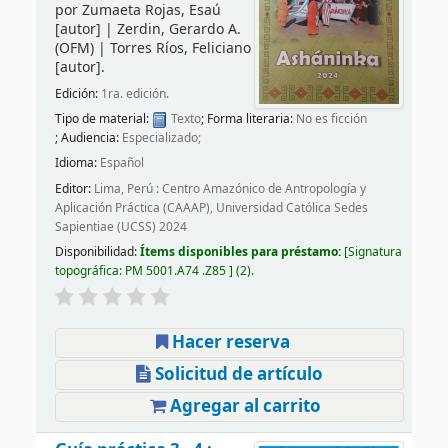
por
Zumaeta Rojas, Esaú
[autor]
|
Zerdin, Gerardo A.
(OFM)
|
Torres Ríos, Feliciano
[autor]
.
Edición:
1ra. edición.
Tipo de material:
Texto
; Forma literaria:
No es ficción
; Audiencia:
Especializado;
Idioma:
Español
Editor:
Lima, Perú : Centro Amazónico de Antropología y
Aplicación Práctica (CAAAP), Universidad Católica Sedes
Sapientiae (UCSS) 2024
Disponibilidad:
Ítems disponibles para préstamo:
Signatura
topográfica:
PM 5001.A74 .Z85
(2).
Hacer reserva
Solicitud de artículo
Agregar al carrito