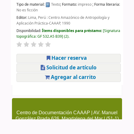
Tipo de material:
Texto
; Formato:
impreso
; Forma literaria:
No es ficción
Editor:
Lima, Perú : Centro Amazónico de Antropología y
Aplicación Práctica-CAAAP, 1990
Disponibilidad:
Ítems disponibles para préstamo:
Signatura
topográfica:
GF 532.A5 B39
(2).
Hacer reserva
Solicitud de artículo
Agregar al carrito
Centro de Documentación CAAAP | AV. Manuel
González Prada 626, Magdalena del Mar | (51-1)
4615223 Anexo 205 y 209 | cendoc@caaap.org.pe