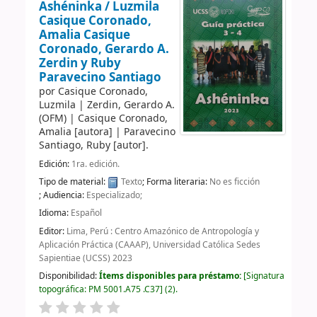
Ashéninka /
Luzmila
Casique Coronado,
Amalia Casique
Coronado, Gerardo A.
Zerdin y Ruby
Paravecino Santiago
por
Casique Coronado,
Luzmila
|
Zerdin, Gerardo A.
(OFM)
|
Casique Coronado,
Amalia
[autora]
|
Paravecino
Santiago, Ruby
[autor]
.
Edición:
1ra. edición.
Tipo de material:
Texto
; Forma literaria:
No es ficción
; Audiencia:
Especializado;
Idioma:
Español
Editor:
Lima, Perú : Centro Amazónico de Antropología y
Aplicación Práctica (CAAAP), Universidad Católica Sedes
Sapientiae (UCSS) 2023
Disponibilidad:
Ítems disponibles para préstamo:
Signatura
topográfica:
PM 5001.A75 .C37
(2).