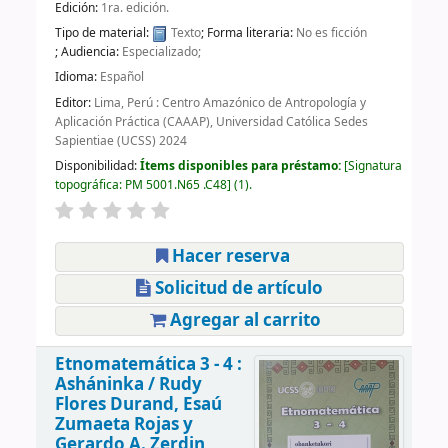
Edición:
1ra. edición.
Tipo de material:
Texto
; Forma literaria:
No es ficción
; Audiencia:
Especializado;
Idioma:
Español
Editor:
Lima, Perú : Centro Amazónico de Antropología y
Aplicación Práctica (CAAAP), Universidad Católica Sedes
Sapientiae (UCSS) 2024
Disponibilidad:
Ítems disponibles para préstamo:
Signatura
topográfica:
PM 5001.N65 .C48
(1).
Hacer reserva
Solicitud de artículo
Agregar al carrito
Etnomatemática 3 - 4 :
Asháninka /
Rudy
Flores Durand, Esaú
Zumaeta Rojas y
Gerardo A. Zerdin