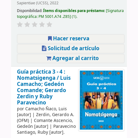
Sapientiae (UCSS), 2022
Disponibilidad:
Ítems disponibles para préstamo:
Signatura
topográfica:
PM 5001.A74 .Z85
(1).
Hacer reserva
Solicitud de artículo
Agregar al carrito
Guía práctica 3 - 4 :
Nomatsigenga /
Luis
Camacho; Gedeón
Comande; Gerardo
Zerdin y Ruby
Paravecino
por
Camacho Ñaco, Luis
[autor]
|
Zerdin, Gerardo A.
(OFM)
|
Comante Ascencio,
Gedeón
[autor]
|
Paravecino
Santiago, Ruby
[autor]
.