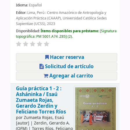
Idioma:
Español
Editor:
Lima, Perú : Centro Amazónico de Antropología y
Aplicación Práctica (CAAAP), Universidad Católica Sedes
Sapientiae (UCSS), 2023
Disponibilidad:
Ítems disponibles para préstamo:
Signatura
topográfica:
PM 5001.A74 .Z85
(2).
Hacer reserva
Solicitud de artículo
Agregar al carrito
Guía práctica 1 - 2 :
Asháninka /
Esaú
Zumaeta Rojas,
Gerardo Zerdin y
Feliciano Torres Ríos
por
Zumaeta Rojas, Esaú
[autor]
|
Zerdin, Gerardo A.
(OFM)
|
Torres Ríos, Feliciano