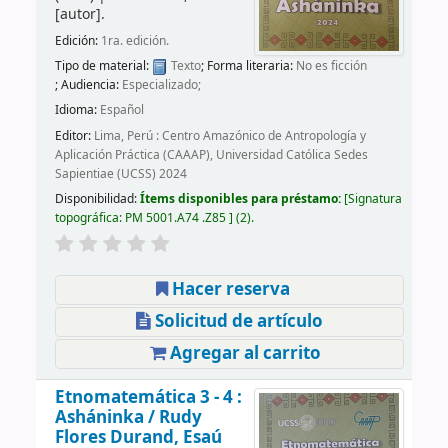
[autor]
.
Edición:
1ra. edición.
Tipo de material:
Texto
; Forma literaria:
No es ficción
; Audiencia:
Especializado;
Idioma:
Español
Editor:
Lima, Perú : Centro Amazónico de Antropología y
Aplicación Práctica (CAAAP), Universidad Católica Sedes
Sapientiae (UCSS) 2024
Disponibilidad:
Ítems disponibles para préstamo:
Signatura
topográfica:
PM 5001.A74 .Z85
(2).
Hacer reserva
Solicitud de artículo
Agregar al carrito
Etnomatemática 3 - 4 :
Asháninka /
Rudy
Flores Durand, Esaú