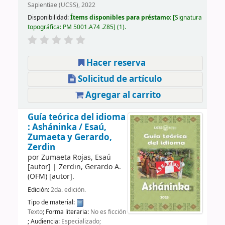
Sapientiae (UCSS), 2022
Disponibilidad:
Ítems disponibles para préstamo:
Signatura
topográfica:
PM 5001.A74 .Z85
(1).
Hacer reserva
Solicitud de artículo
Agregar al carrito
Guía teórica del idioma
: Asháninka /
Esaú,
Zumaeta y Gerardo,
Zerdin
por
Zumaeta Rojas, Esaú
[autor]
|
Zerdin, Gerardo A.
(OFM)
[autor]
.
Edición:
2da. edición.
Tipo de material:
Texto
; Forma literaria:
No es ficción
; Audiencia:
Especializado;