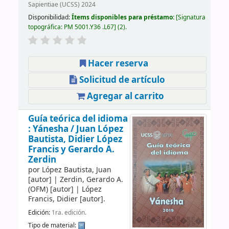
Sapientiae (UCSS) 2024
Disponibilidad:
Ítems disponibles para préstamo:
Signatura
topográfica:
PM 5001.Y36 .L67
(2).
Hacer reserva
Solicitud de artículo
Agregar al carrito
Guía teórica del idioma
: Yánesha /
Juan López
Bautista, Didier López
Francis y Gerardo A.
Zerdin
por
López Bautista, Juan
[autor]
|
Zerdin, Gerardo A.
(OFM)
[autor]
|
López
Francis, Didier
[autor]
.
Edición:
1ra. edición.
Tipo de material: