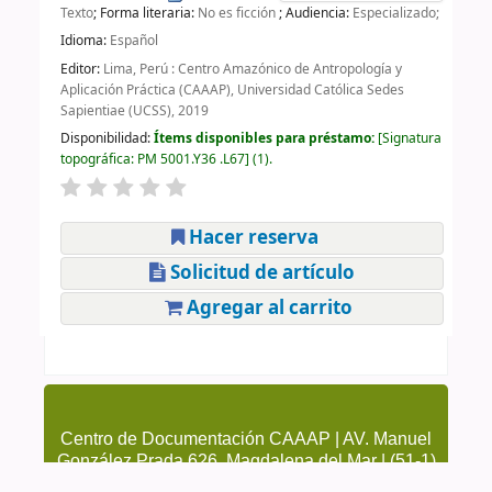
Texto
; Forma literaria:
No es ficción
; Audiencia:
Especializado;
Idioma:
Español
Editor:
Lima, Perú : Centro Amazónico de Antropología y
Aplicación Práctica (CAAAP), Universidad Católica Sedes
Sapientiae (UCSS), 2019
Disponibilidad:
Ítems disponibles para préstamo:
Signatura
topográfica:
PM 5001.Y36 .L67
(1).
Hacer reserva
Solicitud de artículo
Agregar al carrito
Centro de Documentación CAAAP | AV. Manuel
González Prada 626, Magdalena del Mar | (51-1)
4615223 Anexo 205 y 209 | cendoc@caaap.org.pe