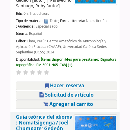
Gedeón
[autor]
|
Paravecino
Santiago, Ruby
[autor]
.
Edición:
1ra. edición.
Tipo de material:
Texto
; Forma literaria:
No es ficción
; Audiencia:
Especializado;
Idioma:
Español
Editor:
Lima, Perú : Centro Amazónico de Antropología y
Aplicación Práctica (CAAAP), Universidad Católica Sedes
Sapientiae (UCSS) 2024
Disponibilidad:
Ítems disponibles para préstamo:
Signatura
topográfica:
PM 5001.N65 .C48
(1).
Hacer reserva
Solicitud de artículo
Agregar al carrito
Guía teórica del idioma
: Nomatsigenga /
Joel
Chumpate; Gedeón