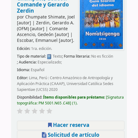
Comande y Gerardo
Zerdin
por
Chumpate Shimate, Joel
[autor]
|
Zerdin, Gerardo A.
(OFM)
[autor]
|
Comante
Ascencio, Gedeón
[autor]
|
Escobar, Emmanuel
[autor]
.
Edición:
1ra. edición.
Tipo de material:
Texto
; Forma literaria:
No es ficción
; Audiencia:
Especializado;
Idioma:
Español
Editor:
Lima, Perú : Centro Amazónico de Antropología y
Aplicación Práctica (CAAAP), Universidad Católica Sedes
Sapientiae (UCSS) 2020
Disponibilidad:
Ítems disponibles para préstamo:
Signatura
topográfica:
PM 5001.N65 .C48
(1).
Hacer reserva
Solicitud de artículo