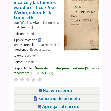
incaico y las fuentes :
estudio crítico /
Ake
Wedin; editor Erik
Lönnroth
por
Wedin, Ake
|
Lönnroth,
Erik
[editor]
.
Edición:
1ra ed.
Tipo de material:
Texto
; Forma literaria:
No es ficción
; Audiencia:
Especializado;
Idioma:
Español
Editor:
Uppsala, 1966
Disponibilidad:
Ítems disponibles para préstamo:
Signatura
topográfica:
FP 120 .W36
(1).
Hacer reserva
Solicitud de artículo
Agregar al carrito