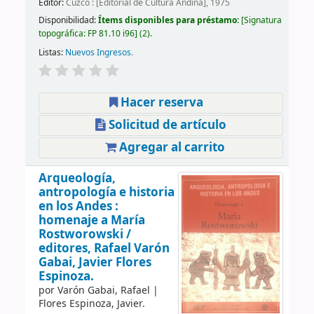
Editor:
Cuzco : [Editorial de Cultura Andina], 1975
Disponibilidad:
Ítems disponibles para préstamo:
Signatura
topográfica:
FP 81.10 i96
(2).
Listas:
Nuevos Ingresos
.
Hacer reserva
Solicitud de artículo
Agregar al carrito
Arqueología,
antropología e historia
en los Andes :
homenaje a María
Rostworowski /
editores, Rafael Varón
Gabai, Javier Flores
Espinoza.
por
Varón Gabai, Rafael
|
Flores Espinoza, Javier.