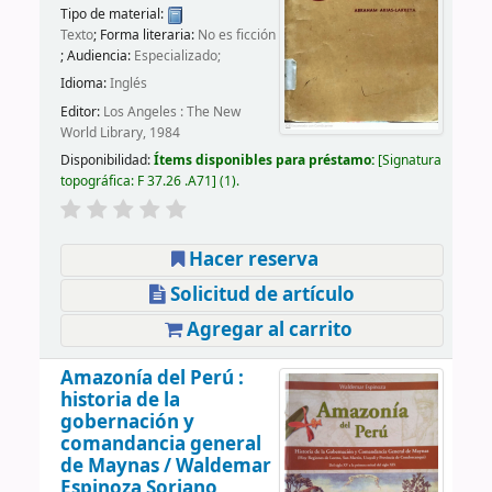
Tipo de material:
Texto
; Forma literaria:
No es ficción
; Audiencia:
Especializado;
Idioma:
Inglés
Editor:
Los Angeles : The New
World Library, 1984
Disponibilidad:
Ítems disponibles para préstamo:
Signatura
topográfica:
F 37.26 .A71
(1).
Hacer reserva
Solicitud de artículo
Agregar al carrito
Amazonía del Perú :
historia de la
gobernación y
comandancia general
de Maynas /
Waldemar
Espinoza Soriano