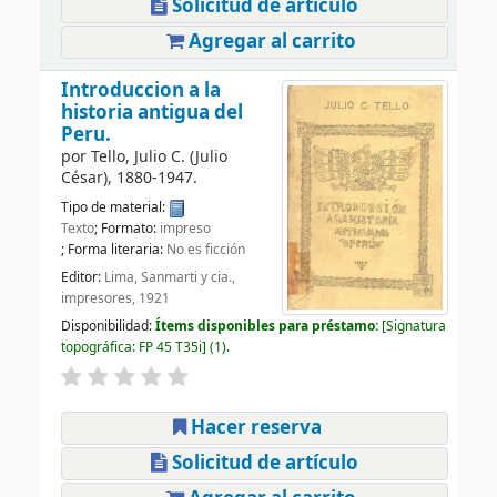
Solicitud de artículo
Agregar al carrito
Introduccion a la
historia antigua del
Peru.
por
Tello, Julio C. (Julio
César)
, 1880-1947
.
Tipo de material:
Texto
; Formato:
impreso
; Forma literaria:
No es ficción
Editor:
Lima, Sanmarti y cia.,
impresores, 1921
Disponibilidad:
Ítems disponibles para préstamo:
Signatura
topográfica:
FP 45 T35i
(1).
Hacer reserva
Solicitud de artículo