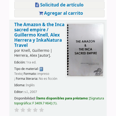
Solicitud de artículo
Agregar al carrito
The Amazon & the Inca
sacred empire /
Guillermo Knell, Alex
Herrera y InkaNatura
Travel
por
Knell, Guillermo
|
Herrera, Alex
[autor]
.
Edición:
1ra ed.
Tipo de material:
Texto
; Formato:
impreso
; Forma literaria:
No es ficción
Idioma:
Inglés
Editor:
s.l., 2007
Disponibilidad:
Ítems disponibles para préstamo:
Signatura
topográfica:
F 3409.7 K64
(1).