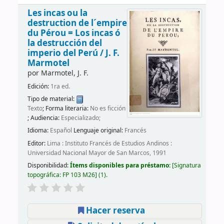
Les incas ou la
destruction de l´empire
du Pérou = Los incas ó
la destrucción del
imperio del Perú /
J. F.
Marmotel
por
Marmotel, J. F.
Edición:
1ra ed.
Tipo de material:
Texto
; Forma literaria:
No es ficción
; Audiencia:
Especializado;
Idioma:
Español
Lenguaje original:
Francés
Editor:
Lima : Instituto Francés de Estudios Andinos :
Universidad Nacional Mayor de San Marcos, 1991
Disponibilidad:
Ítems disponibles para préstamo:
Signatura
topográfica:
FP 103 M26
(1).
Hacer reserva