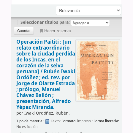
|
Seleccionar títulos para:
Hacer reserva
Operación Paititi : [un
relato extraordinario
sobre la ciudad perdida
de los Incas, en el
corazón de la selva
peruana] /
Rubén Iwaki
Ordóñez ; ed. rev. por
Jorge de Olarte Estrada
; prólogo, Manuel
Chávez Ballón ;
presentación, Alfredo
Yépez Miranda.
por
Iwaki Ordóñez, Rubén.
Tipo de material:
Texto
; Formato:
impreso
; Forma literaria:
No es ficción