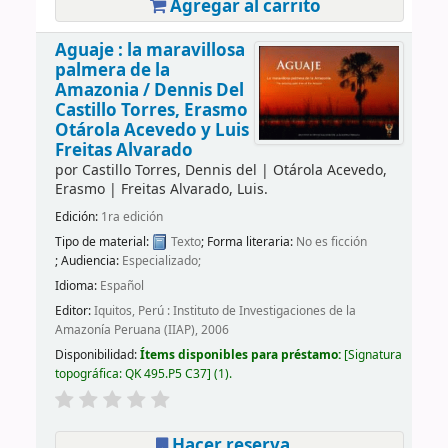
Agregar al carrito
Aguaje : la maravillosa
palmera de la
Amazonia /
Dennis Del
Castillo Torres, Erasmo
Otárola Acevedo y Luis
Freitas Alvarado
por
Castillo Torres, Dennis del
|
Otárola Acevedo,
Erasmo
|
Freitas Alvarado, Luis.
Edición:
1ra edición
Tipo de material:
Texto
; Forma literaria:
No es ficción
; Audiencia:
Especializado;
Idioma:
Español
Editor:
Iquitos, Perú : Instituto de Investigaciones de la
Amazonía Peruana (IIAP), 2006
Disponibilidad:
Ítems disponibles para préstamo:
Signatura
topográfica:
QK 495.P5 C37
(1).
Hacer reserva