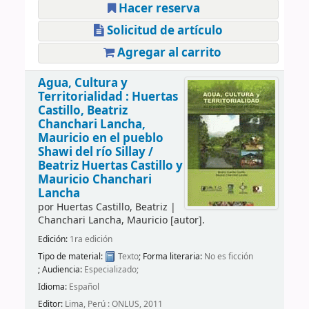
Hacer reserva
Solicitud de artículo
Agregar al carrito
Agua, Cultura y
Territorialidad : Huertas
Castillo, Beatriz
Chanchari Lancha,
Mauricio en el pueblo
Shawi del río Sillay /
Beatriz Huertas Castillo y
Mauricio Chanchari
Lancha
por
Huertas Castillo, Beatriz
|
Chanchari Lancha, Mauricio
[autor]
.
Edición:
1ra edición
Tipo de material:
Texto
; Forma literaria:
No es ficción
; Audiencia:
Especializado;
Idioma:
Español
Editor:
Lima, Perú : ONLUS, 2011