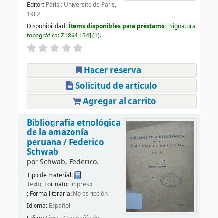
Editor:
París : Universite de Paris,
1982
Disponibilidad:
Ítems disponibles para préstamo:
Signatura
topográfica:
Z1864 L54
(1).
Hacer reserva
Solicitud de artículo
Agregar al carrito
Bibliografía etnológica
de la amazonía
peruana /
Federico
Schwab
por
Schwab, Federico.
Tipo de material:
Texto
; Formato:
impreso
; Forma literaria:
No es ficción
Idioma:
Español
Editor:
Lima : Compañía de