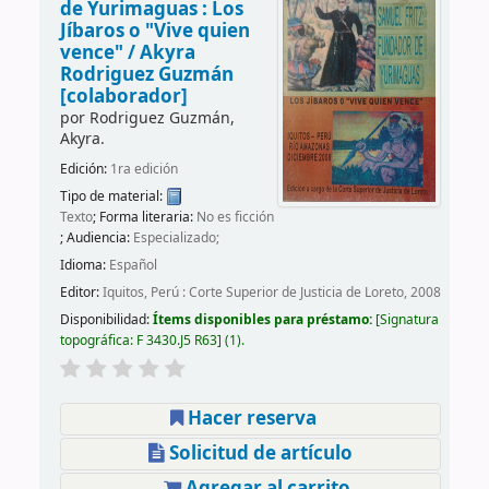
de Yurimaguas : Los
Jíbaros o "Vive quien
vence" /
Akyra
Rodriguez Guzmán
[colaborador]
por
Rodriguez Guzmán,
Akyra.
Edición:
1ra edición
Tipo de material:
Texto
; Forma literaria:
No es ficción
; Audiencia:
Especializado;
Idioma:
Español
Editor:
Iquitos, Perú : Corte Superior de Justicia de Loreto, 2008
Disponibilidad:
Ítems disponibles para préstamo:
Signatura
topográfica:
F 3430.J5 R63
(1).
Hacer reserva
Solicitud de artículo
Agregar al carrito