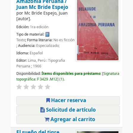
Amazonia Peruana /
Juan Mc Bride Espejo
por
Mc Bride Espejo, Juan
[autor]
.
Edición:
1ra edición
Tipo de material:
Texto
; Forma literaria:
No es ficción
; Audiencia:
Especializado;
Idioma:
Español
Editor:
Lima, Perú : Tipografia
Peruana ; 1966
Disponibilidad:
Ítems disponibles para préstamo:
Signatura
topográfica:
F 3429 .M12
(1).
Hacer reserva
Solicitud de artículo
Agregar al carrito
El sueño del tigre