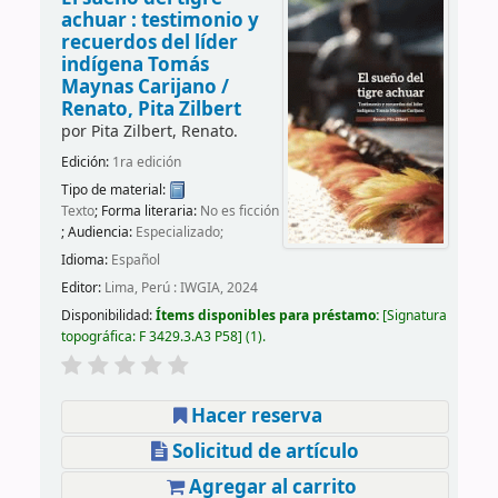
achuar : testimonio y
recuerdos del líder
indígena Tomás
Maynas Carijano /
Renato, Pita Zilbert
por
Pita Zilbert, Renato.
Edición:
1ra edición
Tipo de material:
Texto
; Forma literaria:
No es ficción
; Audiencia:
Especializado;
Idioma:
Español
Editor:
Lima, Perú : IWGIA, 2024
Disponibilidad:
Ítems disponibles para préstamo:
Signatura
topográfica:
F 3429.3.A3 P58
(1).
Hacer reserva
Solicitud de artículo
Agregar al carrito