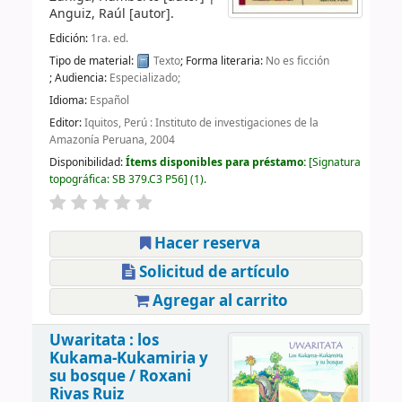
Anguiz, Raúl
[autor]
.
Edición:
1ra. ed.
Tipo de material:
Texto
; Forma literaria:
No es ficción
; Audiencia:
Especializado;
Idioma:
Español
Editor:
Iquitos, Perú : Instituto de investigaciones de la
Amazonía Peruana, 2004
Disponibilidad:
Ítems disponibles para préstamo:
Signatura
topográfica:
SB 379.C3 P56
(1).
Hacer reserva
Solicitud de artículo
Agregar al carrito
Uwaritata : los
Kukama-Kukamiria y
su bosque /
Roxani
Rivas Ruiz