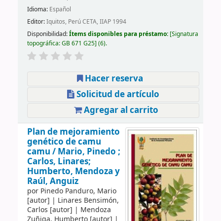
Idioma:
Español
Editor:
Iquitos, Perú CETA, IIAP 1994
Disponibilidad:
Ítems disponibles para préstamo:
Signatura
topográfica:
GB 671 G25
(6).
Hacer reserva
Solicitud de artículo
Agregar al carrito
Plan de mejoramiento
genético de camu
camu /
Mario, Pinedo ;
Carlos, Linares;
Humberto, Mendoza y
Raúl, Anguiz
por
Pinedo Panduro, Mario
[autor]
|
Linares Bensimón,
Carlos
[autor]
|
Mendoza
Zuñiga, Humberto
[autor]
|