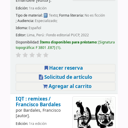
Emanuele
[editor]
.
Edición:
1ra edición
Tipo de material:
Texto
; Forma literaria:
No es ficción
; Audiencia:
Especializado;
Idioma:
Español
Editor:
Lima, Perú : Fondo editorial PUCP, 2022
Disponibilidad:
Ítems disponibles para préstamo:
Signatura
topográfica:
F 3801 .E87
(1).
Hacer reserva
Solicitud de artículo
Agregar al carrito
IQT : remixes /
Francisco Bardales
por
Bardales, Francisco
[autor]
.
Edición:
1ra edición