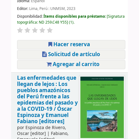
Idioma:
Español
Editor:
Lima, Perú : UNMSM, 2023
Disponibilidad:
Ítems disponibles para préstamo:
Signatura
topográfica:
ND 259.C48 Y55
(1).
Hacer reserva
Solicitud de artículo
Agregar al carrito
Las enfermedades que
llegan de lejos : Los
pueblos amazónicos
del Perú frente a las
epidemias del pasado y
a la COVID-19 /
Óscar
Espinoza y Emanuel
Fabiano [editores]
por
Espinoza de Rivero,
Oscar
[editor]
|
Fabiano,