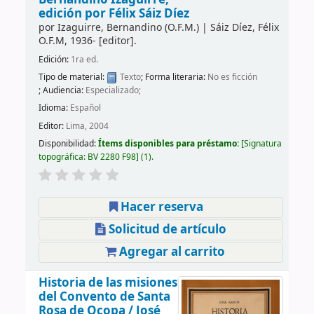
edición por Félix Sáiz Díez
por
Izaguirre, Bernandino (O.F.M.)
|
Sáiz Díez, Félix
O.F.M
, 1936-
[editor]
.
Edición:
1ra ed.
Tipo de material:
Texto
; Forma literaria:
No es ficción
; Audiencia:
Especializado;
Idioma:
Español
Editor:
Lima, 2004
Disponibilidad:
Ítems disponibles para préstamo:
Signatura
topográfica:
BV 2280 F98
(1).
Hacer reserva
Solicitud de artículo
Agregar al carrito
Historia de las misiones
del Convento de Santa
Rosa de Ocopa /
José