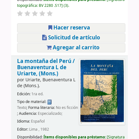
topográfica:
BV 2280 .S17
(3).
Hacer reserva
Solicitud de artículo
Agregar al carrito
La montaña del Perú /
Buenaventura L de
Uriarte, (Mons.)
por
Uriarte, Buenaventura L
de (Mons.).
Edición:
1ra ed.
Tipo de material:
Texto
; Forma literaria:
No es ficción
; Audiencia:
Especializado;
Idioma:
Español
Editor:
Lima , 1982
Disponibilidad:
Ítems disponibles para préstamo:
Signatura