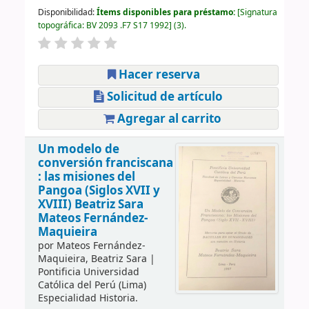
Disponibilidad:
Ítems disponibles para préstamo:
Signatura
topográfica:
BV 2093 .F7 S17 1992
(3).
Hacer reserva
Solicitud de artículo
Agregar al carrito
Un modelo de
conversión franciscana
: las misiones del
Pangoa (Siglos XVII y
XVIII)
Beatriz Sara
Mateos Fernández-
Maquieira
por
Mateos Fernández-
Maquieira, Beatriz Sara
|
Pontificia Universidad
Católica del Perú (Lima)
Especialidad Historia.