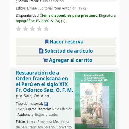
; Forma literaria:
No es ficción
Editor:
Limae : Editorial "San Antonio" , 1972
Disponibilidad:
Ítems disponibles para préstamo:
Signatura
topográfica:
BV 2280 .S17a
(1).
Hacer reserva
Solicitud de artículo
Agregar al carrito
Restauración de a
Orden franciscana en
el Perú en el siglo XIX
Fr. Odorico Saiz, O. F. M.
por
Saiz, Odorico.
Tipo de material:
Texto
; Forma literaria:
No es ficción
; Audiencia:
Especializado;
Editor:
Lima : Provincia Misionera
de San Francisco Solano, Convento