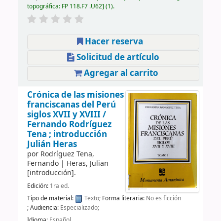
topográfica:
FP 118.F7 .U62
(1).
Hacer reserva
Solicitud de artículo
Agregar al carrito
Crónica de las misiones
franciscanas del Perú
siglos XVII y XVIII /
Fernando Rodríguez
Tena ; introducción
Julián Heras
por
Rodríguez Tena,
Fernando
|
Heras, Julian
[introducción]
.
Edición:
1ra ed.
Tipo de material:
Texto
; Forma literaria:
No es ficción
; Audiencia:
Especializado;
Idioma:
Español