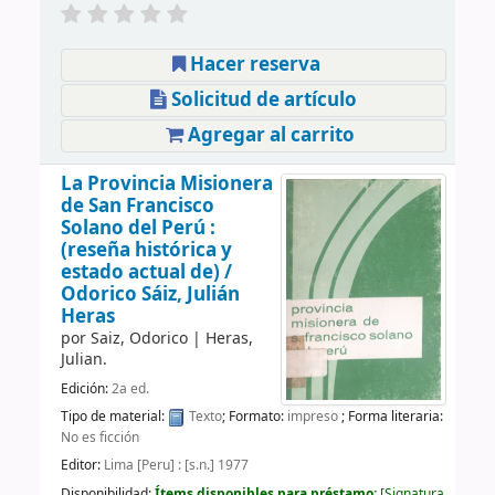
Hacer reserva
Solicitud de artículo
Agregar al carrito
La Provincia Misionera
de San Francisco
Solano del Perú :
(reseña histórica y
estado actual de) /
Odorico Sáiz, Julián
Heras
por
Saiz, Odorico
|
Heras,
Julian.
Edición:
2a ed.
Tipo de material:
Texto
; Formato:
impreso
; Forma literaria:
No es ficción
Editor:
Lima [Peru] : [s.n.] 1977
Disponibilidad:
Ítems disponibles para préstamo:
Signatura