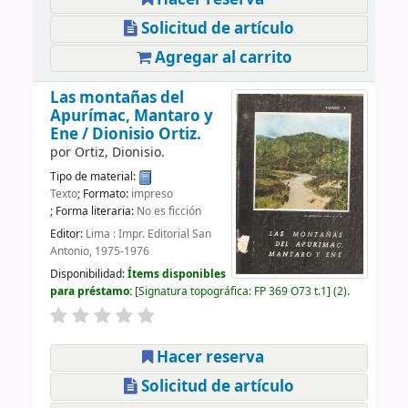
Solicitud de artículo
Agregar al carrito
Las montañas del
Apurímac, Mantaro y
Ene /
Dionisio Ortiz.
por
Ortiz, Dionisio.
Tipo de material:
Texto
; Formato:
impreso
; Forma literaria:
No es ficción
Editor:
Lima : Impr. Editorial San
Antonio, 1975-1976
Disponibilidad:
Ítems disponibles
para préstamo:
Signatura topográfica:
FP 369 O73 t.1
(2).
Hacer reserva
Solicitud de artículo