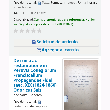
Tipo de material:
Texto
; Formato:
impreso
; Forma literaria:
No es ficción
Editor:
Lima PUCP 1987
Disponibilidad:
Ítems disponibles para referencia:
Not for
loan
Signatura topográfica:
BV 2280 M28
(1).
:
Solicitud de artículo
Agregar al carrito
De ruina ac
restauratione in
Peruvia Collegiorum
Franciscalium
Propagandae Fidei
saec. XIX (1824-1860)
Odoricus Saiz
por
Saiz, Odorico.
Tipo de material:
Texto
; Formato:
impreso