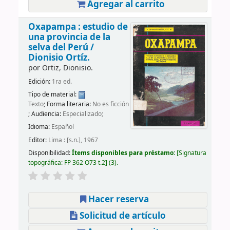
Agregar al carrito
Oxapampa : estudio de
una provincia de la
selva del Perú /
Dionisio Ortíz.
por
Ortiz, Dionisio.
Edición:
1ra ed.
Tipo de material:
Texto
; Forma literaria:
No es ficción
; Audiencia:
Especializado;
Idioma:
Español
Editor:
Lima : [s.n.], 1967
Disponibilidad:
Ítems disponibles para préstamo:
Signatura
topográfica:
FP 362 O73 t.2
(3).
Hacer reserva
Solicitud de artículo