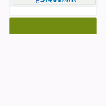
Agregar al carrito
Centro de Documentación CAAAP | AV. Manuel
González Prada 626, Magdalena del Mar | (51-1)
4615223 Anexo 205 y 209 | cendoc@caaap.org.pe