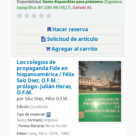
Disponibilidad:
Ítems disponibles para préstamo:
Signatura
topográfica:
BV 2280 i98 t.VI
(7).
Dañado (6).
Hacer reserva
Solicitud de artículo
Agregar al carrito
Los colegios de
propaganda Fide en
hispanoamérica /
Félix
Saiz Diez, O.F.M. ;
prólogo: Julián Heras,
O.F.M.
por
Sáiz Díez, Félix O.F.M.
Edición:
2a edición
Tipo de material:
Texto
; Formato:
impreso
; Forma literaria:
No es ficción
Editor:
Lima, Perú : CETA , 1992