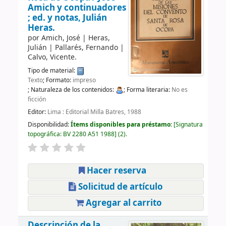
Amich y continuadores
; ed. y notas, Julián
Heras.
por
Amich, José
|
Heras,
Julián
|
Pallarés, Fernando
|
Calvo, Vicente.
Tipo de material:
Texto
; Formato:
impreso
; Naturaleza de los contenidos:
; Forma literaria:
No es
ficción
Editor:
Lima : Editorial Milla Batres, 1988
Disponibilidad:
Ítems disponibles para préstamo:
Signatura
topográfica:
BV 2280 A51 1988
(2).
Hacer reserva
Solicitud de artículo
Agregar al carrito
Descripción de la