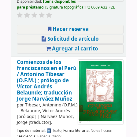
Disponibilidad:
Ítems disponibles
para préstamo:
Signatura topográfica:
PQ 6669 A32
(2).
Hacer reserva
Solicitud de artículo
Agregar al carrito
Comienzos de los
franciscanos en el Perú
/
Antonino Tibesar
(O.F.M.) ; prólogo de
Víctor Andrés
Belaunde; traducción
Jorge Narváez Muñoz
por
Tibesar, Antonino (O.F.M.)
|
Belaunde, Víctor Andrés
[prólogo]
|
Narváez Muñoz,
Jorge
[traductor]
.
Tipo de material:
Texto
; Forma literaria:
No es ficción
; Audiencia:
Especializado;