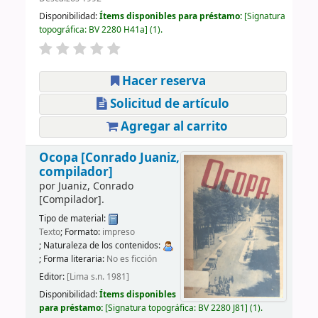
Disponibilidad:
Ítems disponibles para préstamo:
Signatura
topográfica:
BV 2280 H41a
(1).
Hacer reserva
Solicitud de artículo
Agregar al carrito
Ocopa
[Conrado Juaniz,
compilador]
por
Juaniz, Conrado
[Compilador]
.
Tipo de material:
Texto
; Formato:
impreso
; Naturaleza de los contenidos:
; Forma literaria:
No es ficción
Editor:
[Lima s.n. 1981]
Disponibilidad:
Ítems disponibles
para préstamo:
Signatura topográfica:
BV 2280 J81
(1).