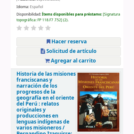
Idioma:
Español
Disponibilidad:
Ítems disponibles para préstamo:
Signatura
topográfica:
FP 118.F7 .T52
(2).
Hacer reserva
Solicitud de artículo
Agregar al carrito
Historia de las misiones
franciscanas y
narración de los
progresos de la
geografía en el oriente
del Perú : relatos
originales y
producciones en
lenguas indígenas de
varios misioneros /
Bernandino Izaguirre;