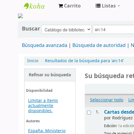
Carrito
Listas
cendoc
Buscar
Búsqueda avanzada
Búsqueda de autoridad
N
Inicio
›
Resultados de la búsqueda para 'an:14'
Su búsqueda ret
Refinar su búsqueda
Disponibilidad
Seleccionar todo
Li
Limitar a ítems
actualmente
disponibles.
Cartas desde
1.
por
Rodríguez
Autores
Edición:
1a edició
España. Ministerio
Tipo de material: