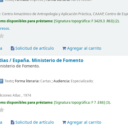
 : Centro Amazónico de Antropología y Aplicación Práctica, CAAAP, Centro de Espi
ems disponibles para préstamo:
Signatura topográfica:
F 3429.3 .R63
(2).
gresos
.
va
Solicitud de artículo
Agregar al carrito
dias /
España. Ministerio de Fomento
nisterio de Fomento.
Texto
; Forma literaria:
Cartas
; Audiencia:
Especializado;
iciones Atlas , 1974
ems disponibles para préstamo:
Signatura topográfica:
F 7 .E86
(3).
va
Solicitud de artículo
Agregar al carrito