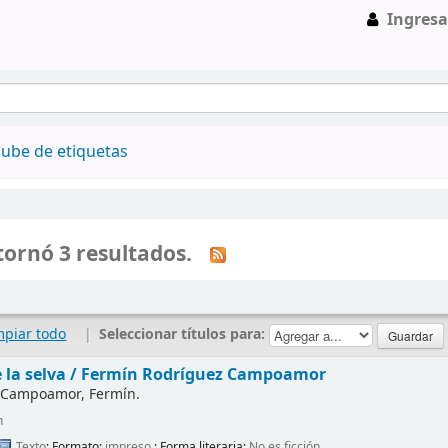
Ingresa
ube de etiquetas
ornó 3 resultados.
mpiar todo
|
Seleccionar títulos para:
 la selva /
Fermín Rodríguez Campoamor
 Campoamor, Fermín.
n
Texto
; Formato:
impreso
; Forma literaria:
No es ficción