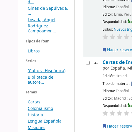
d...
Idioma:
Español
Gines de Sepúlveda,
...
Editor:
Lima, Perú
Losada, Angel
Disponibilidad:
Ít
Rodríguez
Listas:
Nuevos In
Campoamor,...
Tipos de ítem
Hacer reser
Libros
Series
Cartas de In
2.
por
España. Mi
(Cultura Hispánica)
Edición:
1ra ed.
Biblioteca de
autore...
Tipo de material:
Idioma:
Español
Temas
Editor:
Madrid : Ed
Cartas
Disponibilidad:
Ít
Colonialismo
Historia
Lengua Española
Hacer reser
Misiones