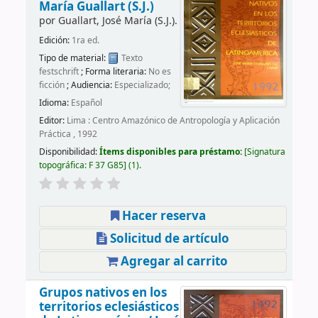
María Guallart (S.J.)
por
Guallart, José María (S.J.).
Edición:
1ra ed.
Tipo de material:
Texto
festschrift
; Forma literaria:
No es
ficción
; Audiencia:
Especializado;
Idioma:
Español
Editor:
Lima : Centro Amazónico de Antropología y Aplicación
Práctica , 1992
Disponibilidad:
Ítems disponibles para préstamo:
Signatura
topográfica:
F 37 G85
(1).
Hacer reserva
Solicitud de artículo
Agregar al carrito
Grupos nativos en los
territorios eclesiásticos