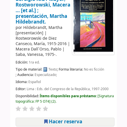
Rostworowski, Macera
... [et al.] ;
presentación, Martha
Hildebrandt.
por
Hildebrandt, Martha
[presentación]
|
Rostworowski de Diez
Canseco, María
, 1915-2016
|
Macera Dall´Orso, Pablo
|
Saba, Vanessa
, 1975-
.
Edición:
1ra ed.
Tipo de material:
Texto
; Forma literaria:
No es ficción
; Audiencia:
Especializado;
Idioma:
Español
Editor:
Lima : Eds. del Congreso de la República, 1997-2000
Disponibilidad:
Ítems disponibles para préstamo:
Signatura
topográfica:
FP 5 O74
(2).
Hacer reserva