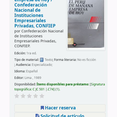
Confederación
Nacional de
Instituciones
Empresariales
Privadas, CONFIEP
por
Confederación Nacional
de Instituciones
Empresariales Privadas,
CONFIEP.
Edición:
1ra ed.
Tipo de material:
Texto
; Forma literaria:
No es ficción
; Audiencia:
Especializado;
Idioma:
Español
Editor:
Lima , 1989
Disponibilidad:
Ítems disponibles para préstamo:
Signatura
topográfica:
C JC 501 |.C74
(1).
Hacer reserva
Solicitud de artículo