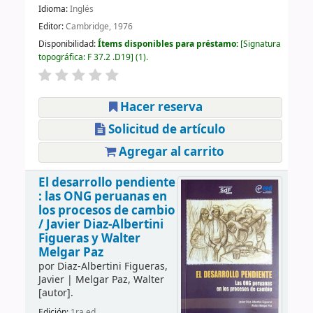
Idioma:
Inglés
Editor:
Cambridge, 1976
Disponibilidad:
Ítems disponibles para préstamo:
Signatura
topográfica:
F 37.2 .D19
(1).
Hacer reserva
Solicitud de artículo
Agregar al carrito
El desarrollo pendiente
: las ONG peruanas en
los procesos de cambio
/
Javier Diaz-Albertini
Figueras y Walter
Melgar Paz
por
Diaz-Albertini Figueras,
Javier
|
Melgar Paz, Walter
[autor]
.
Edición:
1ra ed.