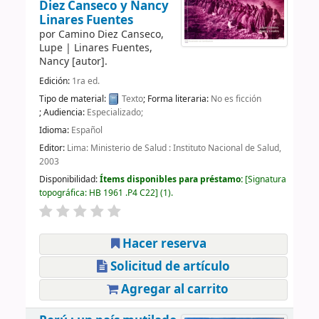
Diez Canseco y Nancy
Linares Fuentes
por
Camino Diez Canseco,
Lupe
|
Linares Fuentes,
Nancy
[autor]
.
Edición:
1ra ed.
Tipo de material:
Texto
; Forma literaria:
No es ficción
; Audiencia:
Especializado;
Idioma:
Español
Editor:
Lima: Ministerio de Salud : Instituto Nacional de Salud,
2003
Disponibilidad:
Ítems disponibles para préstamo:
Signatura
topográfica:
HB 1961 .P4 C22
(1).
Hacer reserva
Solicitud de artículo
Agregar al carrito