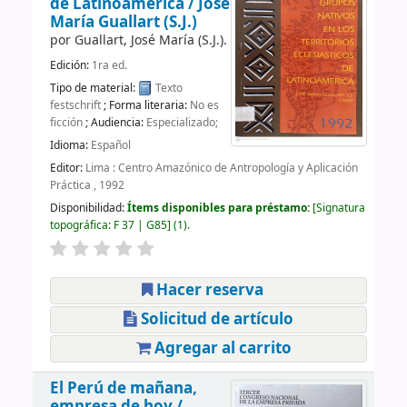
de Latinoamérica /
José
María Guallart (S.J.)
por
Guallart, José María (S.J.).
Edición:
1ra ed.
Tipo de material:
Texto
festschrift
; Forma literaria:
No es
ficción
; Audiencia:
Especializado;
Idioma:
Español
Editor:
Lima : Centro Amazónico de Antropología y Aplicación
Práctica , 1992
Disponibilidad:
Ítems disponibles para préstamo:
Signatura
topográfica:
F 37 | G85
(1).
Hacer reserva
Solicitud de artículo
Agregar al carrito
El Perú de mañana,
empresa de hoy /