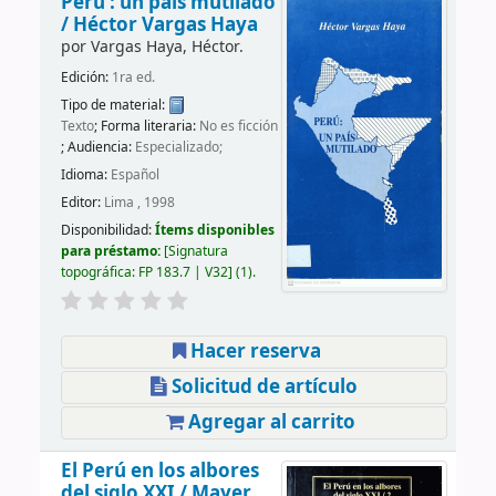
Perú : un país mutilado
/
Héctor Vargas Haya
por
Vargas Haya, Héctor.
Edición:
1ra ed.
Tipo de material:
Texto
; Forma literaria:
No es ficción
; Audiencia:
Especializado;
Idioma:
Español
Editor:
Lima , 1998
Disponibilidad:
Ítems disponibles
para préstamo:
Signatura
topográfica:
FP 183.7 | V32
(1).
Hacer reserva
Solicitud de artículo
Agregar al carrito
El Perú en los albores
del siglo XXI /
Mayer,