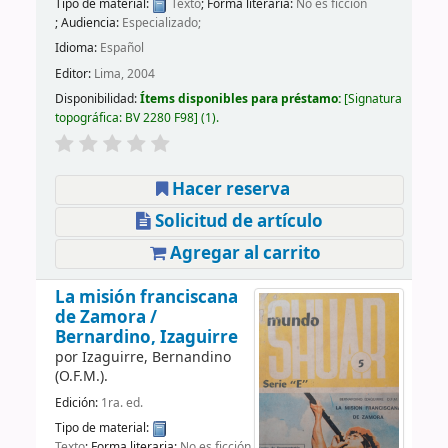
Tipo de material:
Texto
; Forma literaria:
No es ficción
; Audiencia:
Especializado;
Idioma:
Español
Editor:
Lima, 2004
Disponibilidad:
Ítems disponibles para préstamo:
Signatura
topográfica:
BV 2280 F98
(1).
Hacer reserva
Solicitud de artículo
Agregar al carrito
La misión franciscana
de Zamora /
Bernardino, Izaguirre
por
Izaguirre, Bernandino
(O.F.M.).
Edición:
1ra. ed.
Tipo de material:
Texto
; Forma literaria:
No es ficción