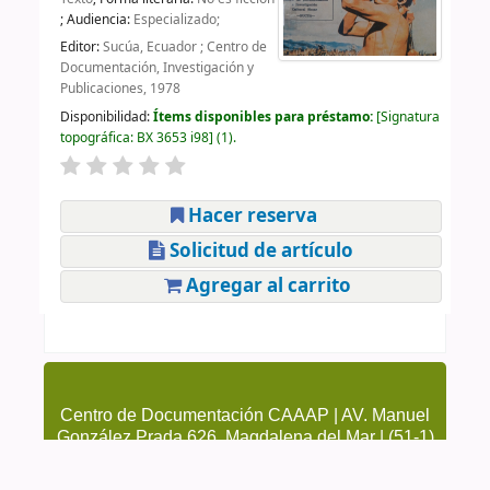
; Audiencia:
Especializado;
Editor:
Sucúa, Ecuador ; Centro de
Documentación, Investigación y
Publicaciones, 1978
Disponibilidad:
Ítems disponibles para préstamo:
Signatura
topográfica:
BX 3653 i98
(1).
Hacer reserva
Solicitud de artículo
Agregar al carrito
Centro de Documentación CAAAP | AV. Manuel
González Prada 626, Magdalena del Mar | (51-1)
4615223 Anexo 205 y 209 | cendoc@caaap.org.pe