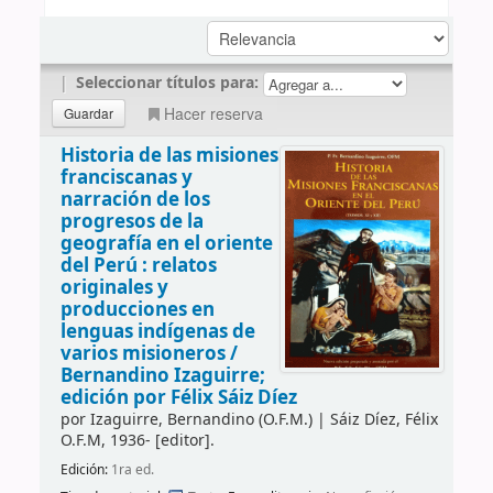
|
Seleccionar títulos para:
Hacer reserva
Historia de las misiones
franciscanas y
narración de los
progresos de la
geografía en el oriente
del Perú : relatos
originales y
producciones en
lenguas indígenas de
varios misioneros /
Bernandino Izaguirre;
edición por Félix Sáiz Díez
por
Izaguirre, Bernandino (O.F.M.)
|
Sáiz Díez, Félix
O.F.M
, 1936-
[editor]
.
Edición:
1ra ed.