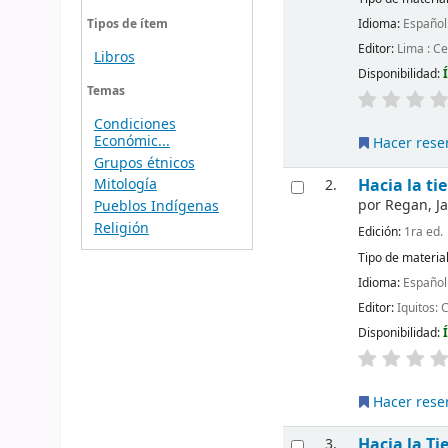
Idioma:
Español
Tipos de ítem
Editor:
Lima : C
Libros
Disponibilidad:
Temas
Condiciones
Económic...
Hacer rese
Grupos étnicos
Hacia la ti
Mitología
2.
por
Regan, J
Pueblos Indígenas
Religión
Edición:
1ra ed.
Tipo de materia
Idioma:
Español
Editor:
Iquitos:
Disponibilidad:
Hacer rese
Hacia la Ti
3.