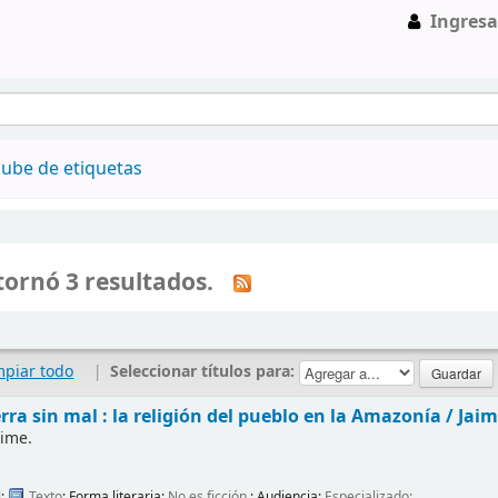
Ingresa
ube de etiquetas
ornó 3 resultados.
mpiar todo
|
Seleccionar títulos para:
erra sin mal : la religión del pueblo en la Amazonía /
Jaim
aime.
l:
Texto
; Forma literaria:
No es ficción
; Audiencia:
Especializado;