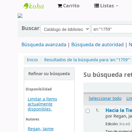
Carrito
Listas
cendoc
Buscar
Búsqueda avanzada
Búsqueda de autoridad
N
Inicio
›
Resultados de la búsqueda para 'an:"1759"'
Su búsqueda ret
Refinar su búsqueda
Disponibilidad
Seleccionar todo
Li
Limitar a ítems
actualmente
disponibles.
Hacia la Ti
1.
por
Regan, J
Autores
Edición:
3ra ed.
Regan, Jaime
Tipo de materia