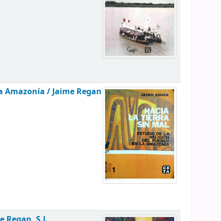
 la Amazonía /
Jaime Regan
e Regan, S.J.