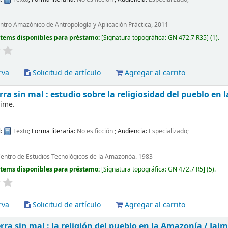
entro Amazónico de Antropología y Aplicación Práctica, 2011
Ítems disponibles para préstamo:
Signatura topográfica:
GN 472.7 R35
(1).
rva
Solicitud de artículo
Agregar al carrito
erra sin mal : estudio sobre la religiosidad del pueblo en
aime.
l:
Texto
; Forma literaria:
No es ficción
; Audiencia:
Especializado;
 Centro de Estudios Tecnológicos de la Amazonóa. 1983
Ítems disponibles para préstamo:
Signatura topográfica:
GN 472.7 R5
(5).
rva
Solicitud de artículo
Agregar al carrito
erra sin mal : la religión del pueblo en la Amazonía /
Jaim