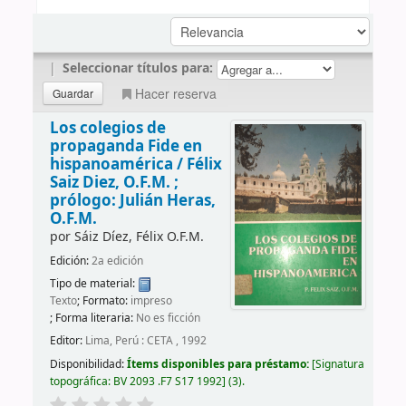
|
Seleccionar títulos para:
Hacer reserva
Los colegios de
propaganda Fide en
hispanoamérica /
Félix
Saiz Diez, O.F.M. ;
prólogo: Julián Heras,
O.F.M.
por
Sáiz Díez, Félix O.F.M.
Edición:
2a edición
Tipo de material:
Texto
; Formato:
impreso
; Forma literaria:
No es ficción
Editor:
Lima, Perú : CETA , 1992
Disponibilidad:
Ítems disponibles para préstamo:
Signatura
topográfica:
BV 2093 .F7 S17 1992
(3).