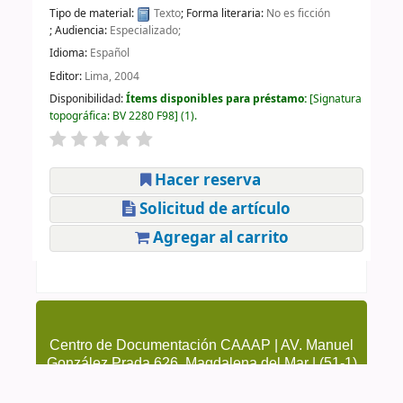
Tipo de material:
Texto
; Forma literaria:
No es ficción
; Audiencia:
Especializado;
Idioma:
Español
Editor:
Lima, 2004
Disponibilidad:
Ítems disponibles para préstamo:
Signatura
topográfica:
BV 2280 F98
(1).
Hacer reserva
Solicitud de artículo
Agregar al carrito
Centro de Documentación CAAAP | AV. Manuel
González Prada 626, Magdalena del Mar | (51-1)
4615223 Anexo 205 y 209 | cendoc@caaap.org.pe