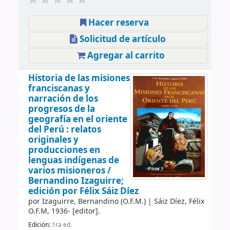
Hacer reserva
Solicitud de artículo
Agregar al carrito
Historia de las misiones
franciscanas y
narración de los
progresos de la
geografía en el oriente
del Perú : relatos
originales y
producciones en
lenguas indígenas de
varios misioneros /
Bernandino Izaguirre;
edición por Félix Sáiz Díez
por
Izaguirre, Bernandino (O.F.M.)
|
Sáiz Díez, Félix
O.F.M
, 1936-
[editor]
.
Edición:
1ra ed.