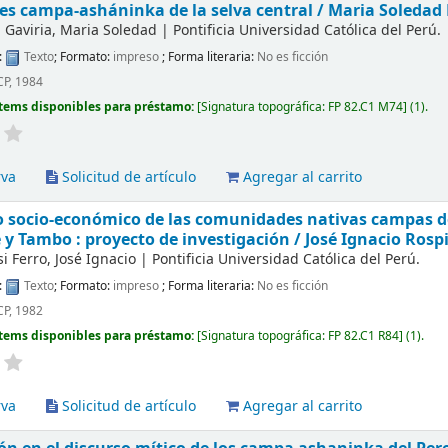
s campa-asháninka de la selva central /
Maria Soledad 
 Gaviria, Maria Soledad
|
Pontificia Universidad Católica del Perú.
:
Texto
; Formato:
impreso
; Forma literaria:
No es ficción
CP, 1984
tems disponibles para préstamo:
Signatura topográfica:
FP 82.C1 M74
(1).
rva
Solicitud de artículo
Agregar al carrito
 socio-económico de las comunidades nativas campas de 
 y Tambo : proyecto de investigación /
José Ignacio Rospi
i Ferro, José Ignacio
|
Pontificia Universidad Católica del Perú.
:
Texto
; Formato:
impreso
; Forma literaria:
No es ficción
CP, 1982
tems disponibles para préstamo:
Signatura topográfica:
FP 82.C1 R84
(1).
rva
Solicitud de artículo
Agregar al carrito