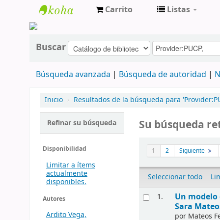
Carrito
Listas
cendoc
Buscar
Búsqueda avanzada
Búsqueda de autoridad
N
Inicio
›
Resultados de la búsqueda para 'Provider:PU
Su búsqueda re
Refinar su búsqueda
Disponibilidad
1
2
Siguiente
Limitar a ítems
actualmente
Seleccionar todo
Li
disponibles.
Un modelo d
1.
Autores
Sara Mateo
Ardito Vega,
por
Mateos Fe