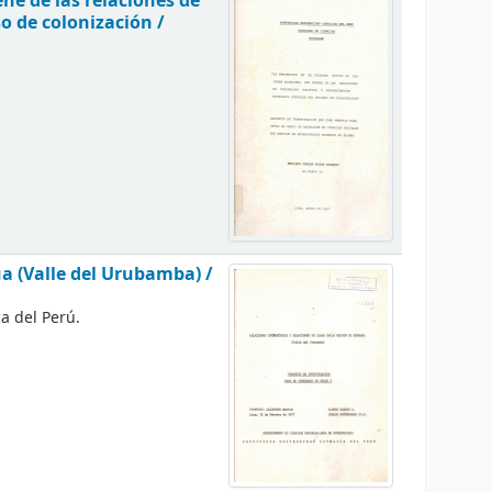
né de las relaciones de
o de colonización /
ua (Valle del Urubamba) /
ca del Perú.