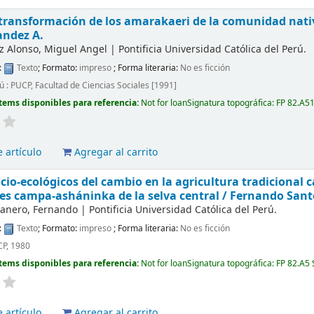
 transformación de los amarakaeri de la comunidad nati
andez A.
z Alonso, Miguel Angel
|
Pontificia Universidad Católica del Perú.
:
Texto
; Formato:
impreso
; Forma literaria:
No es ficción
ú : PUCP, Facultad de Ciencias Sociales [1991]
tems disponibles para referencia:
Not for loan
Signatura topográfica:
FP 82.A5
 artículo
Agregar al carrito
cio-ecológicos del cambio en la agricultura tradicional c
s campa-asháninka de la selva central /
Fernando Sant
ranero, Fernando
|
Pontificia Universidad Católica del Perú.
:
Texto
; Formato:
impreso
; Forma literaria:
No es ficción
CP, 1980
tems disponibles para referencia:
Not for loan
Signatura topográfica:
FP 82.A5
 artículo
Agregar al carrito