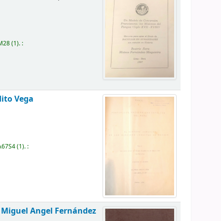
M28
(1).
:
dito Vega
A67S4
(1).
:
/
Miguel Angel Fernández