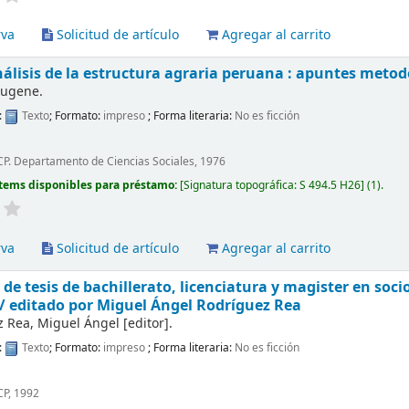
rva
Solicitud de artículo
Agregar al carrito
álisis de la estructura agraria peruana : apuntes metod
Eugene.
:
Texto
; Formato:
impreso
; Forma literaria:
No es ficción
P. Departamento de Ciencias Sociales, 1976
tems disponibles para préstamo:
Signatura topográfica:
S 494.5 H26
(1).
rva
Solicitud de artículo
Agregar al carrito
e tesis de bachillerato, licenciatura y magister en soci
 /
editado por Miguel Ángel Rodríguez Rea
z Rea, Miguel Ángel
[editor]
.
:
Texto
; Formato:
impreso
; Forma literaria:
No es ficción
CP, 1992