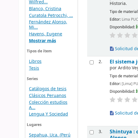
Wilfred...
Historia.
Blanco, Cristina
Tipo de material
Curatola Petrocchi, ...
Editor:
Lima PUC
Fernández Alonso,
Mi...
Disponibilidad:
Í
Havens, Eugene
Mostrar más
Solicitud de
Tipos de ítem
El sistema 
Libros
2.
por
Ardito Ve
Tesis
Tipo de material
Series
Editor:
[Lima] P
Catálogos de tesis
Disponibilidad:
Í
Clásicos Peruanos
Colección estudios
A...
Solicitud de
Lengua Y Sociedad
Lugares
Shintuya : 
3.
Sepahua, Uca. (Perú
Alonso