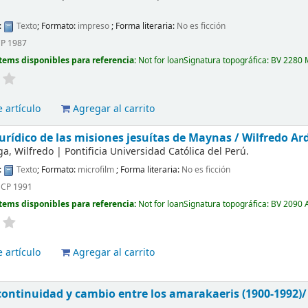
:
Texto
; Formato:
impreso
; Forma literaria:
No es ficción
P 1987
tems disponibles para referencia:
Not for loan
Signatura topográfica:
BV 2280 
 artículo
Agregar al carrito
jurídico de las misiones jesuítas de Maynas /
Wilfredo Ar
ga, Wilfredo
|
Pontificia Universidad Católica del Perú.
:
Texto
; Formato:
microfilm
; Forma literaria:
No es ficción
UCP 1991
tems disponibles para referencia:
Not for loan
Signatura topográfica:
BV 2090 
 artículo
Agregar al carrito
continuidad y cambio entre los amarakaeris (1900-1992)