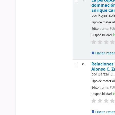
La percepci
7.
dominación 
Enrique Car
por
Rojas Zol
Tipo de material
Editor:
Lima; PU
Disponibilidad:
Í
Hacer rese
Relaciones 
8.
Alonso C. Z
por
Zarzar C.
Tipo de material
Editor:
Lima; PU
Disponibilidad:
Í
Hacer rese