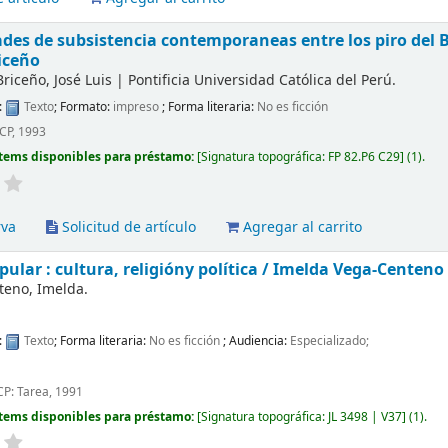
ades de subsistencia contemporaneas entre los piro del
iceño
Briceño, José Luis
|
Pontificia Universidad Católica del Perú.
:
Texto
; Formato:
impreso
; Forma literaria:
No es ficción
CP, 1993
tems disponibles para préstamo:
Signatura topográfica:
FP 82.P6 C29
(1).
rva
Solicitud de artículo
Agregar al carrito
ular : cultura, religióny política /
Imelda Vega-Centeno
teno, Imelda.
:
Texto
; Forma literaria:
No es ficción
; Audiencia:
Especializado;
CP: Tarea, 1991
tems disponibles para préstamo:
Signatura topográfica:
JL 3498 | V37
(1).