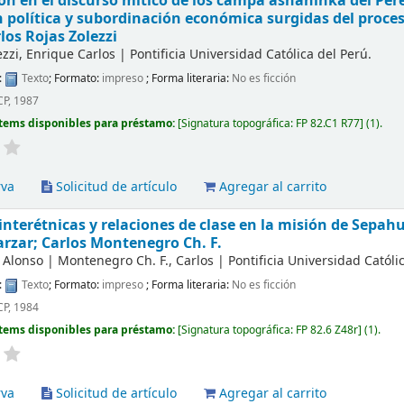
ón en el discurso mítico de los campa ashaninka del Pere
política y subordinación económica surgidas del proces
los Rojas Zolezzi
ezzi, Enrique Carlos
|
Pontificia Universidad Católica del Perú.
:
Texto
; Formato:
impreso
; Forma literaria:
No es ficción
CP, 1987
tems disponibles para préstamo:
Signatura topográfica:
FP 82.C1 R77
(1).
rva
Solicitud de artículo
Agregar al carrito
interétnicas y relaciones de clase en la misión de Sepah
arzar; Carlos Montenegro Ch. F.
, Alonso
|
Montenegro Ch. F., Carlos
|
Pontificia Universidad Católi
:
Texto
; Formato:
impreso
; Forma literaria:
No es ficción
CP, 1984
tems disponibles para préstamo:
Signatura topográfica:
FP 82.6 Z48r
(1).
rva
Solicitud de artículo
Agregar al carrito