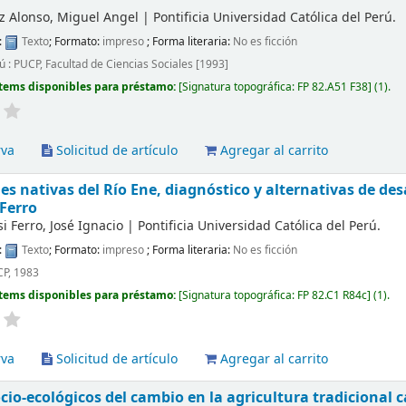
z Alonso, Miguel Angel
|
Pontificia Universidad Católica del Perú.
:
Texto
; Formato:
impreso
; Forma literaria:
No es ficción
ú : PUCP, Facultad de Ciencias Sociales [1993]
tems disponibles para préstamo:
Signatura topográfica:
FP 82.A51 F38
(1).
rva
Solicitud de artículo
Agregar al carrito
 nativas del Río Ene, diagnóstico y alternativas de des
 Ferro
i Ferro, José Ignacio
|
Pontificia Universidad Católica del Perú.
:
Texto
; Formato:
impreso
; Forma literaria:
No es ficción
CP, 1983
tems disponibles para préstamo:
Signatura topográfica:
FP 82.C1 R84c
(1).
rva
Solicitud de artículo
Agregar al carrito
cio-ecológicos del cambio en la agricultura tradicional c