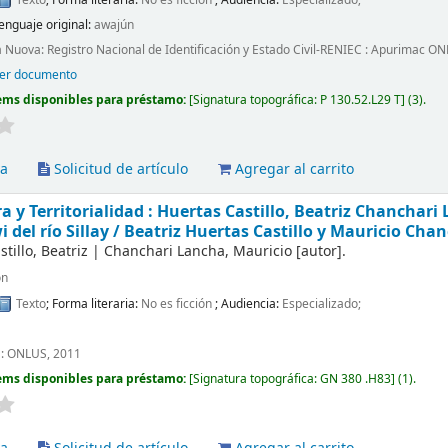
enguaje original:
awajún
a Nuova: Registro Nacional de Identificación y Estado Civil-RENIEC : Apurimac O
er documento
ems disponibles para préstamo:
Signatura topográfica:
P 130.52.L29 T
(3).
va
Solicitud de artículo
Agregar al carrito
a y Territorialidad : Huertas Castillo, Beatriz Chanchari
 del río Sillay /
Beatriz Huertas Castillo y Mauricio Cha
tillo, Beatriz
|
Chanchari Lancha, Mauricio
[autor]
.
ón
Texto
; Forma literaria:
No es ficción
; Audiencia:
Especializado;
 : ONLUS, 2011
ems disponibles para préstamo:
Signatura topográfica:
GN 380 .H83
(1).