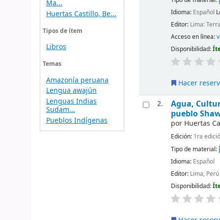
Ma...
Idioma:
Español
L
Huertas Castillo, Be...
Editor:
Lima: Terr
Tipos de ítem
Acceso en línea:
v
Libros
Disponibilidad:
Ít
Temas
Amazonía peruana
Hacer reser
Lengua awajún
Lenguas Indias
Agua, Cultur
2.
Sudam...
pueblo Shawi
Pueblos Indígenas
por
Huertas Cas
Edición:
1ra edici
Tipo de material:
Idioma:
Español
Editor:
Lima, Perú
Disponibilidad:
Ít