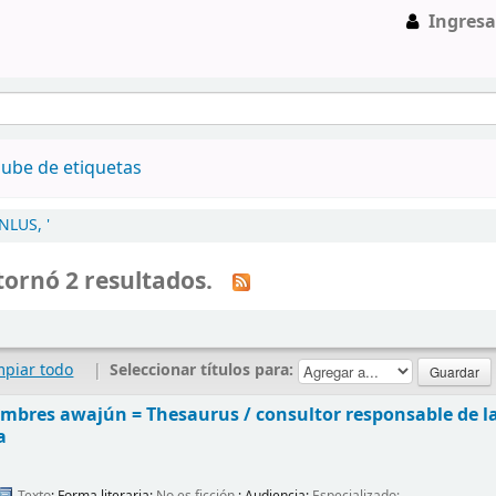
Ingresa
ube de etiquetas
NLUS, '
ornó 2 resultados.
mpiar todo
|
Seleccionar títulos para:
ombres awajún = Thesaurus /
consultor responsable de l
a
Texto
; Forma literaria:
No es ficción
; Audiencia:
Especializado;