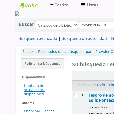
Carrito
Listas
cendoc
Buscar
Búsqueda avanzada
Búsqueda de autoridad
N
Inicio
›
Resultados de la búsqueda para 'Provider:O
Su búsqueda ret
Refinar su búsqueda
Disponibilidad
Seleccionar todo
Li
Limitar a ítems
actualmente
disponibles.
Tesoro de n
1.
Solís Fonsec
Autores
Edición:
1ra ed.
Chanchari Lancha,
Tipo de material: