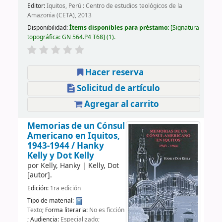
Editor:
Iquitos, Perú : Centro de estudios teológicos de la
Amazonia (CETA), 2013
Disponibilidad:
Ítems disponibles para préstamo:
Signatura
topográfica:
GN 564.P4 T68
(1).
Hacer reserva
Solicitud de artículo
Agregar al carrito
Memorias de un Cónsul
Americano en Iquitos,
1943-1944 /
Hanky
Kelly y Dot Kelly
por
Kelly, Hanky
|
Kelly, Dot
[autor]
.
Edición:
1ra edición
Tipo de material:
Texto
; Forma literaria:
No es ficción
; Audiencia:
Especializado;