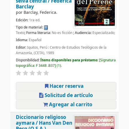
selva central /
Federica
Barclay
por
Barclay, Federica.
Edición:
1ra ed.
Tipo de material:
Texto
; Forma literaria:
No es ficción
; Audiencia:
Especializado;
Idioma:
Español
Editor:
Iquitos, Perú : Centro de Estudios Teológicos de la
Amazonía, (CETA), 1989
Disponibilidad:
Ítems disponibles para préstamo:
Signatura
topográfica:
F 3448 .B37
(1).
Hacer reserva
Solicitud de artículo
Agregar al carrito
Diccionario religioso
aymara /
Hans Van Den
Berg (O.S.A.)