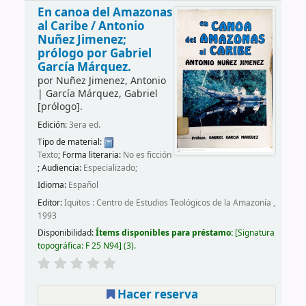
En canoa del Amazonas
al Caribe /
Antonio
Nuñez Jimenez;
prólogo por Gabriel
García Márquez.
por
Nuñez Jimenez, Antonio
|
García Márquez, Gabriel
[prólogo]
.
Edición:
3era ed.
Tipo de material:
Texto
; Forma literaria:
No es ficción
; Audiencia:
Especializado;
Idioma:
Español
Editor:
Iquitos : Centro de Estudios Teológicos de la Amazonía ,
1993
Disponibilidad:
Ítems disponibles para préstamo:
Signatura
topográfica:
F 25 N94
(3).
Hacer reserva