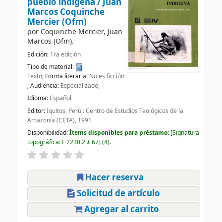
pueblo indígena /
Juan
Marcos Coquinche
Mercier (Ofm)
por
Coquinche Mercier, Juan
Marcos (Ofm).
Edición:
1ra edición
Tipo de material:
Texto
; Forma literaria:
No es ficción
; Audiencia:
Especializado;
Idioma:
Español
Editor:
Iquitos, Perú : Centro de Estudios Teológicos de la
Amazonía (CETA), 1991
Disponibilidad:
Ítems disponibles para préstamo:
Signatura
topográfica:
F 2230.2 .C67
(4).
Hacer reserva
Solicitud de artículo
Agregar al carrito