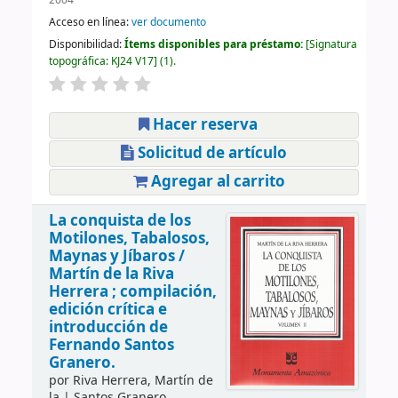
Acceso en línea:
ver documento
Disponibilidad:
Ítems disponibles para préstamo:
Signatura
topográfica:
KJ24 V17
(1).
Hacer reserva
Solicitud de artículo
Agregar al carrito
La conquista de los
Motilones, Tabalosos,
Maynas y Jíbaros /
Martín de la Riva
Herrera ; compilación,
edición crítica e
introducción de
Fernando Santos
Granero.
por
Riva Herrera, Martín de
la
|
Santos Granero,