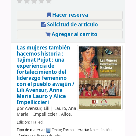
Hacer reserva
Solicitud de artículo
Agregar al carrito
Las mujeres también
hacemos historia :
Tajimat Pujut : una
experiencia de
fortalecimiento del
liderazgo femenino
con el pueblo awajún /
Lili Avensur, Anna
Maria Lauro y Alice
Impelliccieri
por
Avensur, Lili
|
Lauro, Ana
Maria
|
Impelliccieri, Alice.
Edición:
1ra. ed.
Tipo de material:
Texto
; Forma literaria:
No es ficción
; Audiencia:
Especializado;