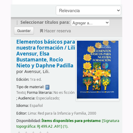
|
Seleccionar títulos para:
Hacer reserva
Elementos básicos para
nuestra formación /
Lili
Avensur, Elsa
Bustamante, Rocío
Nieto y Daphne Padilla
por
Avensur, Lili.
Edición:
1ra ed.
Tipo de material:
Texto
; Forma literaria:
No es ficción
; Audiencia:
Especializado;
Idioma:
Español
Editor:
Lima: Red para la Infancia y Familia, 2000
Disponibilidad:
Ítems disponibles para préstamo:
Signatura
topográfica:
RJ 499.A2 .A91
(1).