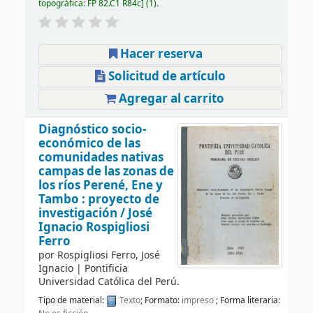
topográfica:
FP 82.C1 R84c
(1).
Hacer reserva
Solicitud de artículo
Agregar al carrito
Diagnóstico socio-
económico de las
comunidades nativas
campas de las zonas de
los ríos Perené, Ene y
Tambo : proyecto de
investigación /
José
Ignacio Rospigliosi
Ferro
por
Rospigliosi Ferro, José
Ignacio
|
Pontificia
Universidad Católica del Perú.
Tipo de material:
Texto
; Formato:
impreso
; Forma literaria: