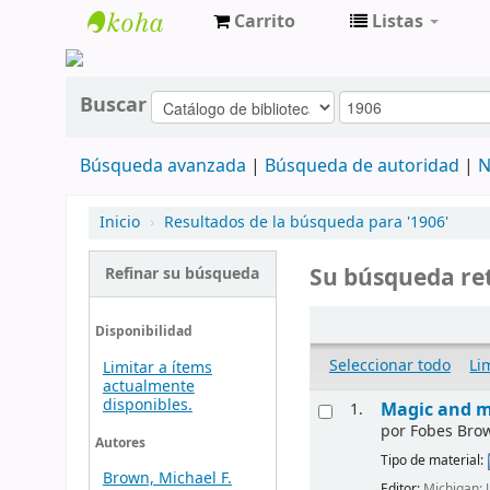
Carrito
Listas
cendoc
Buscar
Búsqueda avanzada
Búsqueda de autoridad
N
Inicio
›
Resultados de la búsqueda para '1906'
Su búsqueda ret
Refinar su búsqueda
Disponibilidad
Seleccionar todo
Li
Limitar a ítems
actualmente
disponibles.
Magic and me
1.
por
Fobes Bro
Autores
Tipo de material:
Brown, Michael F.
Editor:
Michigan; 