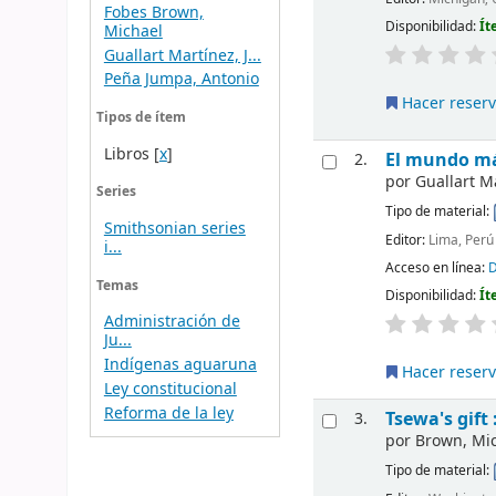
Fobes Brown,
Disponibilidad:
Ít
Michael
Guallart Martínez, J...
Peña Jumpa, Antonio
Hacer reser
Tipos de ítem
Libros
[
x
]
El mundo má
2.
por
Guallart M
Series
Tipo de material:
Smithsonian series
Editor:
Lima, Perú
i...
Acceso en línea:
D
Temas
Disponibilidad:
Ít
Administración de
Ju...
Indígenas aguaruna
Hacer reser
Ley constitucional
Reforma de la ley
Tsewa's gift
3.
por
Brown, Mich
Tipo de material: