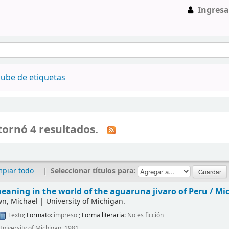
Ingresa
ube de etiquetas
ornó 4 resultados.
mpiar todo
|
Seleccionar títulos para:
aning in the world of the aguaruna jivaro of Peru /
Mic
wn, Michael
|
University of Michigan.
Texto
; Formato:
impreso
; Forma literaria:
No es ficción
University of Michigan, 1981