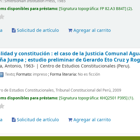
 : Smithsonian Institution Press, 1985
ems disponibles para préstamo:
Signatura topográfica:
FP 82.A3 B84T
(2).
va
Solicitud de artículo
Agregar al carrito
lidad y constitución : el caso de la Justicia Comunal A
ña Jumpa ; estudio preliminar de Gerardo Eto Cruz y Ro
a, Antonio
, 1963-
|
Centro de Estudios Constitucionales (Peru).
Texto
; Formato:
impreso
; Forma literaria:
No es ficción
ro de Estudios Constitucionales, Tribunal Constitucional del Perú, 2009
ems disponibles para préstamo:
Signatura topográfica:
KHQ2501 P395
(1).
va
Solicitud de artículo
Agregar al carrito