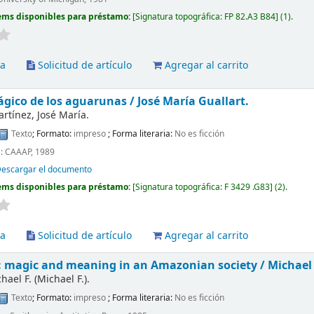
ems disponibles para préstamo:
Signatura topográfica:
FP 82.A3 B84
(1).
va
Solicitud de artículo
Agregar al carrito
gico de los aguarunas /
José María Guallart.
artínez, José María.
Texto
; Formato:
impreso
; Forma literaria:
No es ficción
 : CAAAP, 1989
escargar el documento
ems disponibles para préstamo:
Signatura topográfica:
F 3429 .G83
(2).
va
Solicitud de artículo
Agregar al carrito
 : magic and meaning in an Amazonian society /
Michael
ael F. (Michael F.).
Texto
; Formato:
impreso
; Forma literaria:
No es ficción