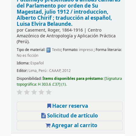
del Parlamento por orden de Su
Magestad, julio 1912 /
introduccíon,
Alberto Chirif ; traducción al español,
Luisa Elvira Belaunde.
por
Casement, Roger
, 1864-1916
|
Centro
Amazónico de Antropología y Aplicación Práctica
(Perú).
Tipo de material:
Texto
; Formato:
impreso
; Forma literaria:
No es ficción
Idioma:
Español
Editor:
Lima, Perú : CAAAP, 2012
Disponibilidad:
Ítems disponibles para préstamo:
Signatura
topográfica:
H 303.6 .C37
(1).
Hacer reserva
Solicitud de artículo
Agregar al carrito