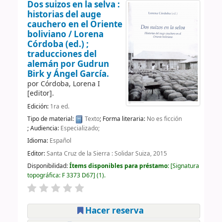
Dos suizos en la selva :
historias del auge
cauchero en el Oriente
boliviano /
Lorena
Córdoba (ed.) ;
traducciones del
alemán por Gudrun
Birk y Ángel García.
por
Córdoba, Lorena I
[editor]
.
Edición:
1ra ed.
Tipo de material:
Texto
; Forma literaria:
No es ficción
; Audiencia:
Especializado;
Idioma:
Español
Editor:
Santa Cruz de la Sierra : Solidar Suiza, 2015
Disponibilidad:
Ítems disponibles para préstamo:
Signatura
topográfica:
F 3373 D67
(1).
Hacer reserva