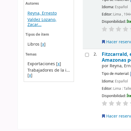
Autores
Idioma:
Español
Reyna, Ernesto
Editor:
Lima , 194
Valdez Lozano,
Disponibilidad:
Ít
Zacar...
Tipos de ítem
Hacer reser
Libros
[
x
]
Fitzcarrald,
2.
Temas
Amazonas po
Exportaciones
[
x
]
por
Reyna, Ern
Trabajadores de la i...
Tipo de material:
[
x
]
Idioma:
Español
Editor:
Lima : Tall
Disponibilidad:
Ít
Hacer reser