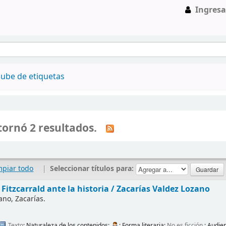
Ingresa
ube de etiquetas
ornó 2 resultados.
mpiar todo
|
Seleccionar títulos para:
 Fitzcarrald ante la historia /
Zacarías Valdez Lozano
ano, Zacarías.
Texto
; Naturaleza de los contenidos:
; Forma literaria:
No es ficción
; Audie