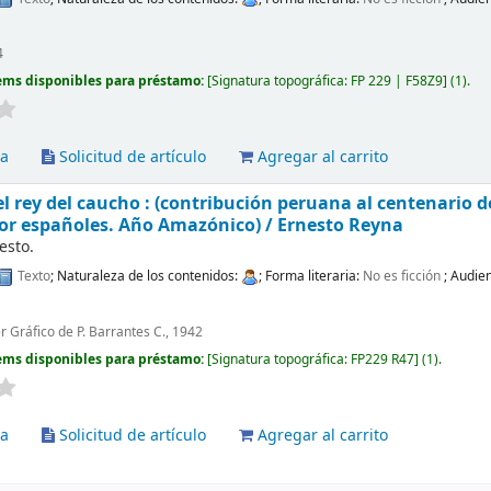
4
ems disponibles para préstamo:
Signatura topográfica:
FP 229 | F58Z9
(1).
va
Solicitud de artículo
Agregar al carrito
 el rey del caucho : (contribución peruana al centenario 
r españoles. Año Amazónico) /
Ernesto Reyna
esto.
Texto
; Naturaleza de los contenidos:
; Forma literaria:
No es ficción
; Audie
er Gráfico de P. Barrantes C., 1942
ems disponibles para préstamo:
Signatura topográfica:
FP229 R47
(1).
va
Solicitud de artículo
Agregar al carrito