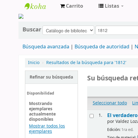
Carrito
Listas
cendoc
Buscar
Búsqueda avanzada
Búsqueda de autoridad
N
Inicio
›
Resultados de la búsqueda para '1812'
Su búsqueda ret
Refinar su búsqueda
Disponibilidad
Seleccionar todo
Li
Mostrando
ejemplares
actualmente
El verdadero
1.
disponibles
por
Valdez Loz
Mostrar todos los
Edición:
1ra ed.
ejemplares
Tipo de material: