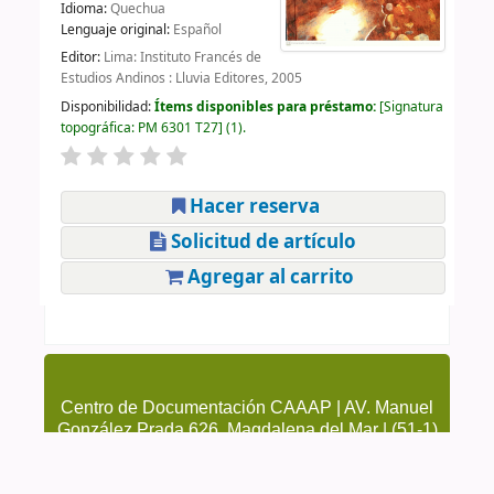
Idioma:
Quechua
Lenguaje original:
Español
Editor:
Lima: Instituto Francés de
Estudios Andinos : Lluvia Editores, 2005
Disponibilidad:
Ítems disponibles para préstamo:
Signatura
topográfica:
PM 6301 T27
(1).
Hacer reserva
Solicitud de artículo
Agregar al carrito
Centro de Documentación CAAAP | AV. Manuel
González Prada 626, Magdalena del Mar | (51-1)
4615223 Anexo 205 y 209 | cendoc@caaap.org.pe