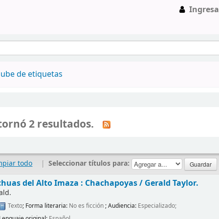
Ingresa
ube de etiquetas
ornó 2 resultados.
mpiar todo
|
Seleccionar títulos para:
chuas del Alto Imaza : Chachapoyas /
Gerald Taylor.
ald.
Texto
; Forma literaria:
No es ficción
; Audiencia:
Especializado;
Lenguaje original:
Español