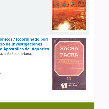
zónicos /
[coordinado por]
tro de Investigaciones
o Apostólico del Aguarico.
mazonía Ecuatoriana.
.