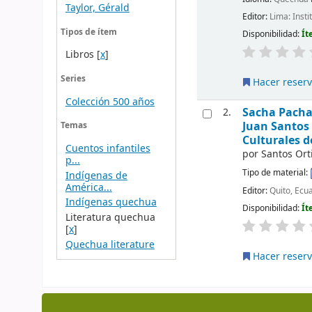
Taylor, Gérald
Editor:
Lima: Insti
Tipos de ítem
Disponibilidad:
Ít
Libros
[
x
]
Series
Hacer reser
Colección 500 años
Sacha Pacha 
2.
Juan Santos 
Temas
Culturales d
Cuentos infantiles
por
Santos Orti
p...
Tipo de material:
Indígenas de
América...
Editor:
Quito, Ecu
Indígenas quechua
Disponibilidad:
Ít
Literatura quechua
[
x
]
Quechua literature
Hacer reser