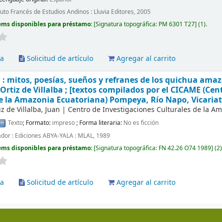
tuto Francés de Estudios Andinos : Lluvia Editores, 2005
ems disponibles para préstamo:
Signatura topográfica:
PM 6301 T27
(1).
va
Solicitud de artículo
Agregar al carrito
: mitos, poesías, sueños y refranes de los quichua ama
Ortiz de Villalba ; [textos compilados por el CICAME (Cen
e la Amazonia Ecuatoriana) Pompeya, Río Napo, Vicariat
z de Villalba, Juan
|
Centro de Investigaciones Culturales de la A
Texto
; Formato:
impreso
; Forma literaria:
No es ficción
ador : Ediciones ABYA-YALA : MLAL, 1989
ems disponibles para préstamo:
Signatura topográfica:
FN 42.26 O74 1989
(2)
va
Solicitud de artículo
Agregar al carrito