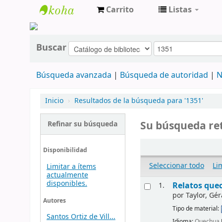
Carrito
Listas
cendoc
Buscar
Búsqueda avanzada
Búsqueda de autoridad
N
Inicio
›
Resultados de la búsqueda para '1351'
Su búsqueda ret
Refinar su búsqueda
Disponibilidad
Seleccionar todo
Li
Limitar a ítems
actualmente
disponibles.
Relatos que
1.
por
Taylor, Gér
Autores
Tipo de material:
Santos Ortiz de Vill...
Idioma:
Quechua