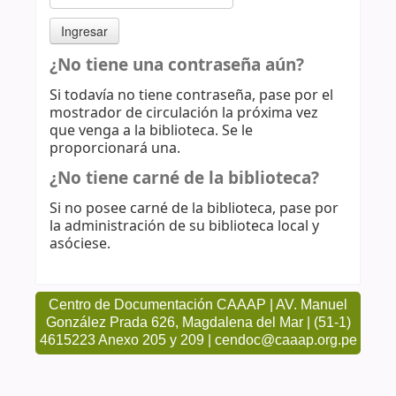
¿No tiene una contraseña aún?
Si todavía no tiene contraseña, pase por el
mostrador de circulación la próxima vez
que venga a la biblioteca. Se le
proporcionará una.
¿No tiene carné de la biblioteca?
Si no posee carné de la biblioteca, pase por
la administración de su biblioteca local y
asóciese.
Centro de Documentación CAAAP | AV. Manuel
González Prada 626, Magdalena del Mar | (51-1)
4615223 Anexo 205 y 209 | cendoc@caaap.org.pe