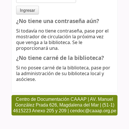
¿No tiene una contraseña aún?
Si todavía no tiene contraseña, pase por el
mostrador de circulación la próxima vez
que venga a la biblioteca. Se le
proporcionará una.
¿No tiene carné de la biblioteca?
Si no posee carné de la biblioteca, pase por
la administración de su biblioteca local y
asóciese.
Centro de Documentación CAAAP | AV. Manuel
González Prada 626, Magdalena del Mar | (51-1)
4615223 Anexo 205 y 209 | cendoc@caaap.org.pe