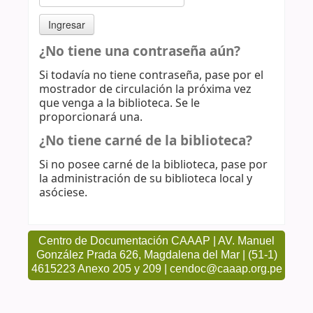
¿No tiene una contraseña aún?
Si todavía no tiene contraseña, pase por el
mostrador de circulación la próxima vez
que venga a la biblioteca. Se le
proporcionará una.
¿No tiene carné de la biblioteca?
Si no posee carné de la biblioteca, pase por
la administración de su biblioteca local y
asóciese.
Centro de Documentación CAAAP | AV. Manuel
González Prada 626, Magdalena del Mar | (51-1)
4615223 Anexo 205 y 209 | cendoc@caaap.org.pe