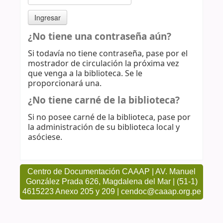
¿No tiene una contraseña aún?
Si todavía no tiene contraseña, pase por el
mostrador de circulación la próxima vez
que venga a la biblioteca. Se le
proporcionará una.
¿No tiene carné de la biblioteca?
Si no posee carné de la biblioteca, pase por
la administración de su biblioteca local y
asóciese.
Centro de Documentación CAAAP | AV. Manuel
González Prada 626, Magdalena del Mar | (51-1)
4615223 Anexo 205 y 209 | cendoc@caaap.org.pe